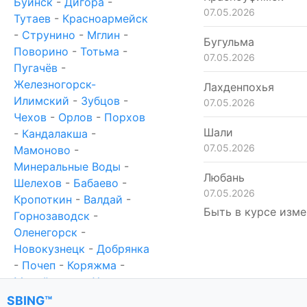
Буинск
-
Дигора
-
07.05.2026
Тутаев
-
Красноармейск
-
Струнино
-
Мглин
-
Бугульма
Поворино
-
Тотьма
-
07.05.2026
Пугачёв
-
Железногорск-
Лахденпохья
Илимский
-
Зубцов
-
07.05.2026
Чехов
-
Орлов
-
Порхов
Шали
-
Кандалакша
-
07.05.2026
Мамоново
-
Минеральные Воды
-
Любань
Шелехов
-
Бабаево
-
07.05.2026
Кропоткин
-
Валдай
-
Быть в курсе изме
Горнозаводск
-
Оленегорск
-
Новокузнецк
-
Добрянка
-
Почеп
-
Коряжма
-
Михайловка
-
Ханты-
Мансийск
-
Новотроицк
SBING™