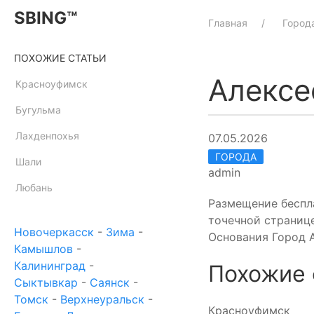
SBING™
Главная
Город
ПОХОЖИЕ СТАТЬИ
Алексе
Красноуфимск
Бугульма
Лахденпохья
07.05.2026
ГОРОДА
Шали
admin
Любань
Размещение беспл
точечной странице
Новочеркасск
-
Зима
-
Основания Город 
Камышлов
-
Калининград
-
Похожие 
Сыктывкар
-
Саянск
-
Томск
-
Верхнеуральск
-
Красноуфимск