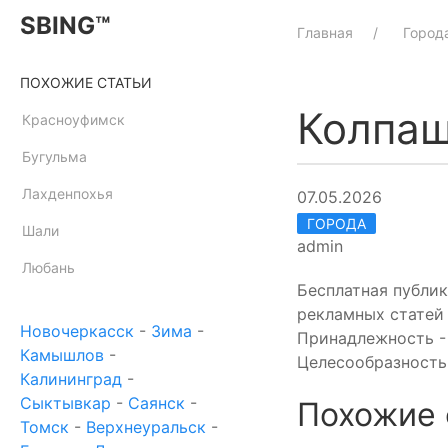
SBING™
Главная
Город
ПОХОЖИЕ СТАТЬИ
Колпа
Красноуфимск
Бугульма
Лахденпохья
07.05.2026
ГОРОДА
Шали
admin
Любань
Бесплатная публи
рекламных статей 
Новочеркасск
-
Зима
-
Принадлежность - 
Камышлов
-
Целесообразность
Калининград
-
Сыктывкар
-
Саянск
-
Похожие 
Томск
-
Верхнеуральск
-