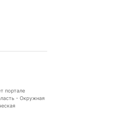
т портале
бласть - Окружная
ческая