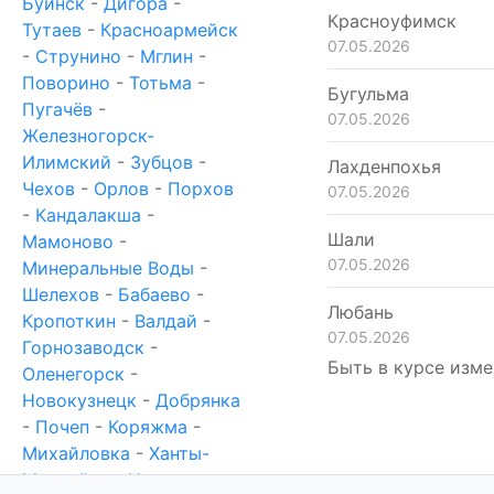
Буинск
-
Дигора
-
Красноуфимск
Тутаев
-
Красноармейск
07.05.2026
-
Струнино
-
Мглин
-
Поворино
-
Тотьма
-
Бугульма
Пугачёв
-
07.05.2026
Железногорск-
Илимский
-
Зубцов
-
Лахденпохья
Чехов
-
Орлов
-
Порхов
07.05.2026
-
Кандалакша
-
Шали
Мамоново
-
07.05.2026
Минеральные Воды
-
Шелехов
-
Бабаево
-
Любань
Кропоткин
-
Валдай
-
07.05.2026
Горнозаводск
-
Быть в курсе изме
Оленегорск
-
Новокузнецк
-
Добрянка
-
Почеп
-
Коряжма
-
Михайловка
-
Ханты-
Мансийск
-
Новотроицк