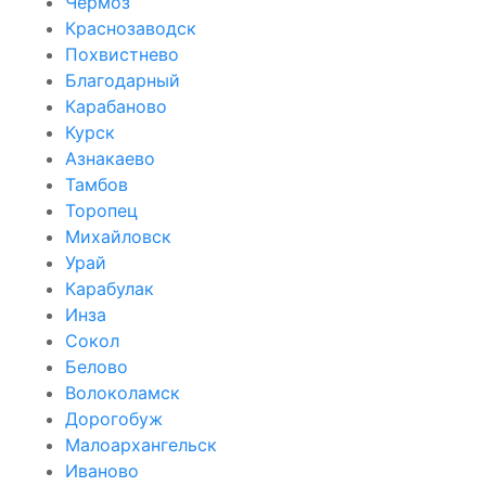
Чёрмоз
Краснозаводск
Похвистнево
Благодарный
Карабаново
Курск
Азнакаево
Тамбов
Торопец
Михайловск
Урай
Карабулак
Инза
Сокол
Белово
Волоколамск
Дорогобуж
Малоархангельск
Иваново