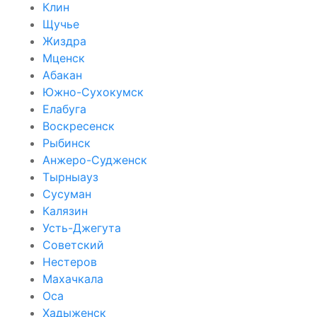
Клин
Щучье
Жиздра
Мценск
Абакан
Южно-Сухокумск
Елабуга
Воскресенск
Рыбинск
Анжеро-Судженск
Тырныауз
Сусуман
Калязин
Усть-Джегута
Советский
Нестеров
Махачкала
Оса
Хадыженск