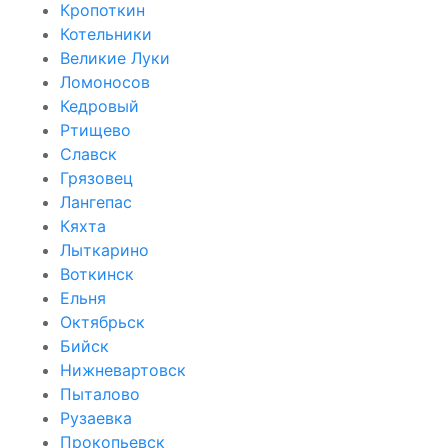
Кропоткин
Котельники
Великие Луки
Ломоносов
Кедровый
Ртищево
Славск
Грязовец
Лангепас
Кяхта
Лыткарино
Воткинск
Ельня
Октябрьск
Бийск
Нижневартовск
Пыталово
Рузаевка
Прокопьевск