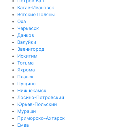
Петров Вал
Катав-Ивановск
Вятские Поляны
Оха
Черкесск
Данков
Валуйки
Звенигород
Искитим
Тотьма
Яхрома
Плавск
Пущино
Нижнекамск
Лосино-Петровский
Юрьев-Польский
Мураши
Приморско-Ахтарск
Емва