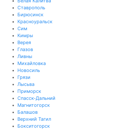
Белая Калитва
Ставрополь
Бирюсинск
Красноуральск
Сим
Кимры
Верея
Глазов
Ливны
Михайловка
Новосиль
Грязи
Лысьва
Приморск
Спасск-Дальний
Магнитогорск
Балашов
Верхний Тагил
Бокситогорск