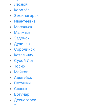
Лесной
Королёв
Змеиногорск
Ивантеевка
Мосальск
Малмыж
Задонск
Дудинка
Сорочинск
Котельнич
Сухой Лог
Тосно
Майкоп
Адыгейск
Петушки
Спасск
Богучар
Десногорск