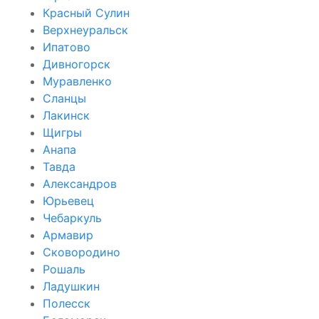
Красный Сулин
Верхнеуральск
Ипатово
Дивногорск
Муравленко
Сланцы
Лакинск
Щигры
Анапа
Тавда
Александров
Юрьевец
Чебаркуль
Армавир
Сковородино
Рошаль
Ладушкин
Полесск