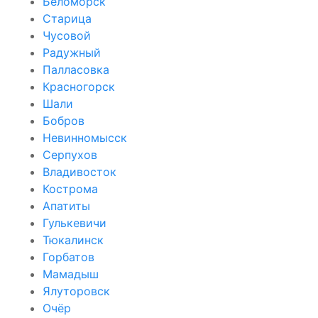
Беломорск
Старица
Чусовой
Радужный
Палласовка
Красногорск
Шали
Бобров
Невинномысск
Серпухов
Владивосток
Кострома
Апатиты
Гулькевичи
Тюкалинск
Горбатов
Мамадыш
Ялуторовск
Очёр