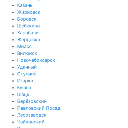
Казань
Жирновск
Боровск
Шебекино
Харабали
Жердевка
Миасс
Вилюйск
Новочебоксарск
Удачный
Ступино
Игарка
Кушва
Шацк
Берёзовский
Павловский Посад
Лесозаводск
Чайковский