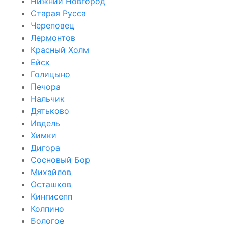
Нижний Новгород
Старая Русса
Череповец
Лермонтов
Красный Холм
Ейск
Голицыно
Печора
Нальчик
Дятьково
Ивдель
Химки
Дигора
Сосновый Бор
Михайлов
Осташков
Кингисепп
Колпино
Бологое