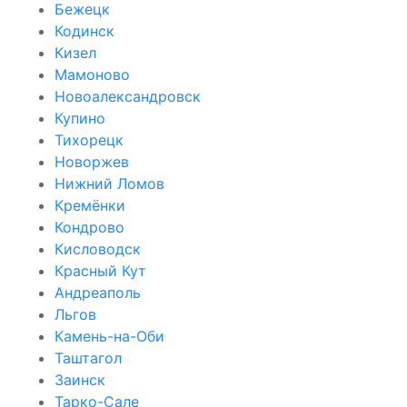
Бежецк
Кодинск
Кизел
Мамоново
Новоалександровск
Купино
Тихорецк
Новоржев
Нижний Ломов
Кремёнки
Кондрово
Кисловодск
Красный Кут
Андреаполь
Льгов
Камень-на-Оби
Таштагол
Заинск
Тарко-Сале