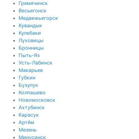
Гремячинск
Весьегонск
Медвежьегорск
Кувандык
Кулебаки
Луховицы
Бронницы
Пыть-Ях
Усть-Лабинск
Макарьев
Губкин
Бузулук
Колпашево
Новомосковск
Ахтубинск
Карасук
Артём
Мезень
Минусинск