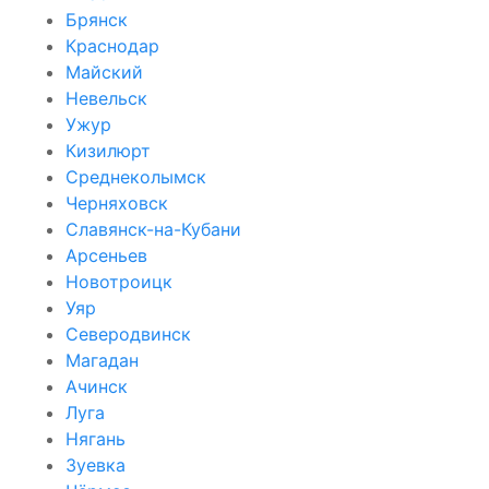
Брянск
Краснодар
Майский
Невельск
Ужур
Кизилюрт
Среднеколымск
Черняховск
Славянск-на-Кубани
Арсеньев
Новотроицк
Уяр
Северодвинск
Магадан
Ачинск
Луга
Нягань
Зуевка