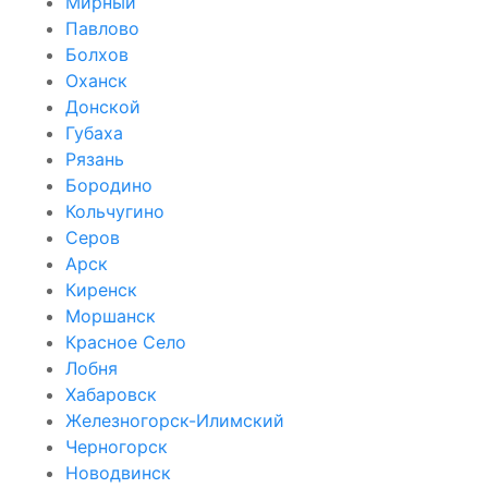
Мирный
Павлово
Болхов
Оханск
Донской
Губаха
Рязань
Бородино
Кольчугино
Серов
Арск
Киренск
Моршанск
Красное Село
Лобня
Хабаровск
Железногорск-Илимский
Черногорск
Новодвинск