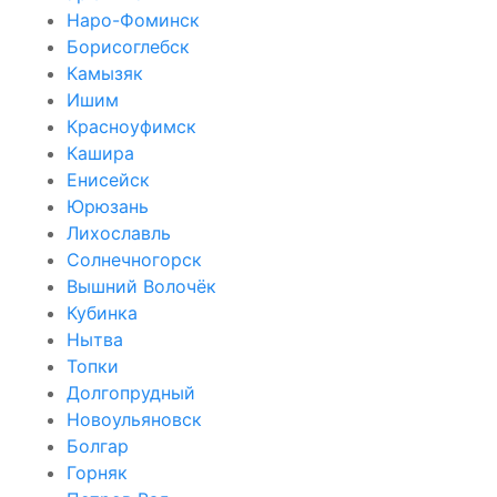
Наро-Фоминск
Борисоглебск
Камызяк
Ишим
Красноуфимск
Кашира
Енисейск
Юрюзань
Лихославль
Солнечногорск
Вышний Волочёк
Кубинка
Нытва
Топки
Долгопрудный
Новоульяновск
Болгар
Горняк