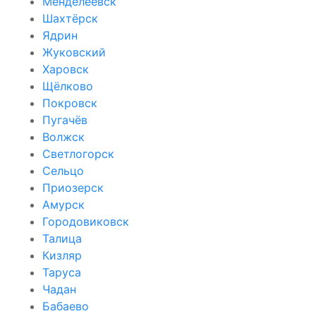
Менделеевск
Шахтёрск
Ядрин
Жуковский
Харовск
Щёлково
Покровск
Пугачёв
Волжск
Светлогорск
Сельцо
Приозерск
Амурск
Городовиковск
Талица
Кизляр
Таруса
Чадан
Бабаево