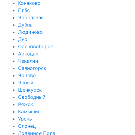
Конаково
Плёс
Ярославль
Дубна
Людиново
Дно
Сосновоборск
Аркадак
Чекалин
Саяногорск
Ярцево
Ясный
Шенкурск
Свободный
Ряжск
Камышин
Урень
Олонец
Лодейное Поле