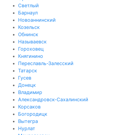
Светлый
Барнаул
Новоаннинский
Козельск
Обнинск
Называевск
Гороховец
Княгинино
Переславль-Залесский
Татарск
Гусев
Донецк
Владимир
Александровск-Сахалинский
Корсаков
Богородицк
Вытегра
Нурлат