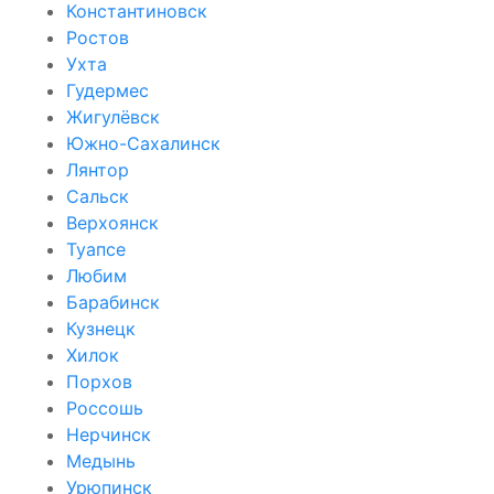
Константиновск
Ростов
Ухта
Гудермес
Жигулёвск
Южно-Сахалинск
Лянтор
Сальск
Верхоянск
Туапсе
Любим
Барабинск
Кузнецк
Хилок
Порхов
Россошь
Нерчинск
Медынь
Урюпинск