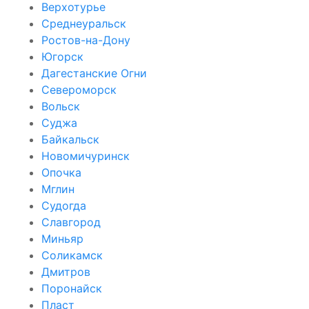
Верхотурье
Среднеуральск
Ростов-на-Дону
Югорск
Дагестанские Огни
Североморск
Вольск
Суджа
Байкальск
Новомичуринск
Опочка
Мглин
Судогда
Славгород
Миньяр
Соликамск
Дмитров
Поронайск
Пласт