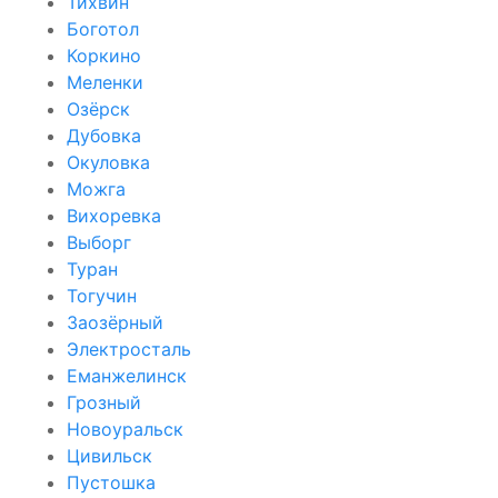
Тихвин
Боготол
Коркино
Меленки
Озёрск
Дубовка
Окуловка
Можга
Вихоревка
Выборг
Туран
Тогучин
Заозёрный
Электросталь
Еманжелинск
Грозный
Новоуральск
Цивильск
Пустошка