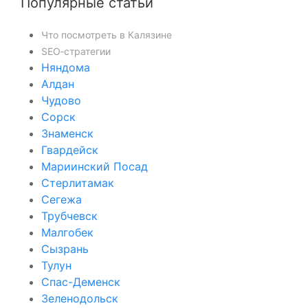
Популярные статьи
Что посмотреть в Калязине
SEO‑стратегии
Няндома
Алдан
Чудово
Сорск
Знаменск
Гвардейск
Мариинский Посад
Стерлитамак
Сегежа
Трубчевск
Малгобек
Сызрань
Тулун
Спас-Деменск
Зеленодольск