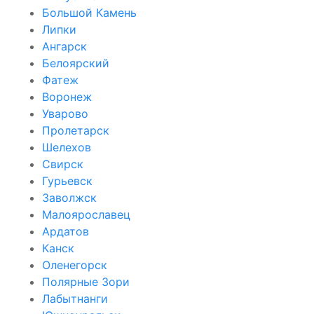
Большой Камень
Липки
Ангарск
Белоярский
Фатеж
Воронеж
Уварово
Пролетарск
Шелехов
Свирск
Гурьевск
Заволжск
Малоярославец
Ардатов
Канск
Оленегорск
Полярные Зори
Лабытнанги