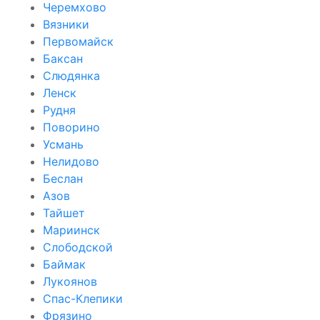
Черемхово
Вязники
Первомайск
Баксан
Слюдянка
Ленск
Рудня
Поворино
Усмань
Нелидово
Беслан
Азов
Тайшет
Мариинск
Слободской
Баймак
Лукоянов
Спас-Клепики
Фрязино