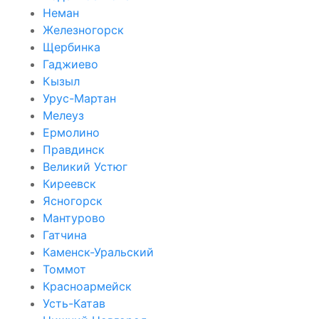
Неман
Железногорск
Щербинка
Гаджиево
Кызыл
Урус-Мартан
Мелеуз
Ермолино
Правдинск
Великий Устюг
Киреевск
Ясногорск
Мантурово
Гатчина
Каменск-Уральский
Томмот
Красноармейск
Усть-Катав