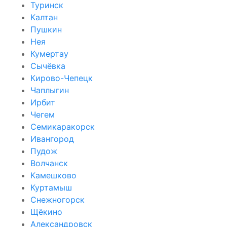
Туринск
Калтан
Пушкин
Нея
Кумертау
Сычёвка
Кирово-Чепецк
Чаплыгин
Ирбит
Чегем
Семикаракорск
Ивангород
Пудож
Волчанск
Камешково
Куртамыш
Снежногорск
Щёкино
Александровск