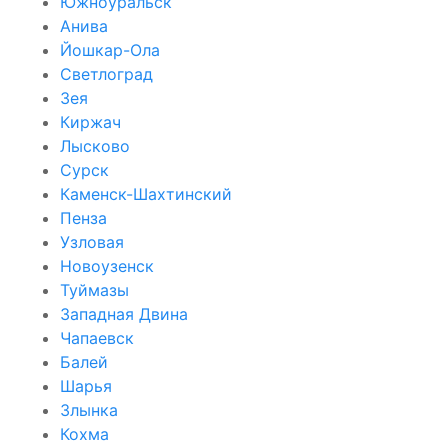
Южноуральск
Анива
Йошкар-Ола
Светлоград
Зея
Киржач
Лысково
Сурск
Каменск-Шахтинский
Пенза
Узловая
Новоузенск
Туймазы
Западная Двина
Чапаевск
Балей
Шарья
Злынка
Кохма