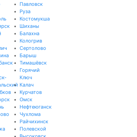
е
Павловск
Руза
оль
Костомукша
ярск
Шиханы
й
Балахна
Кологрив
лич
Сертолово
ина
Барыш
банск
Тимашёвск
Горячий
ск-
Ключ
альский
Калач
бков
Курчатов
орск
Омск
нь
Нефтеюганск
зово
Чухлома
Райчихинск
ка
Полевской
Высоковск