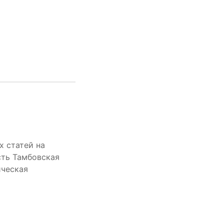
х статей на
сть Тамбовская
ическая