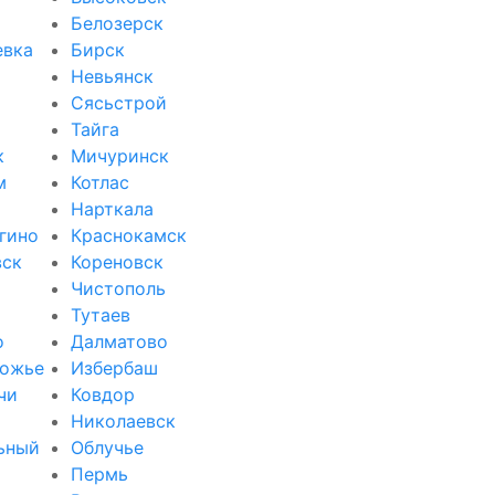
Белозерск
евка
Бирск
Невьянск
Сясьстрой
Тайга
к
Мичуринск
м
Котлас
Нарткала
гино
Краснокамск
вск
Кореновск
Чистополь
Тутаев
о
Далматово
ожье
Избербаш
чи
Ковдор
и
Николаевск
ьный
Облучье
Пермь