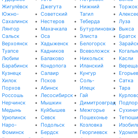
Жигулёвск
Джегута
Нижний
Торжок
Южно-
Советский
Тагил
Алексе
Сахалинск
Нестеров
Теберда
Луза
Лянтор
Махачкала
Бутурлиновка
Выкса
Сальск
Оса
Элиста
Братск
Верхоянск
Хадыженск
Белогорск
Зарайс
Туапсе
Кадников
Всеволожск
Когалы
Любим
Балаково
Никольск
Касли
Барабинск
Кондопога
Иланский
Вереща
Кузнецк
Салаир
Кунгур
Егорье
Хилок
Псков
Соль-
Сатка
Порхов
Абинск
Илецк
Тара
Россошь
Лесосибирск
Гай
Курлов
Нерчинск
Мышкин
Димитровград
Подпор
Медынь
Куйбышев
Межгорье
Сухини
Урюпинск
Севск
Пошехонье
Тетюш
Наро-
Подольск
Козловка
Изобил
Фоминск
Бердск
Георгиевск
Удомля