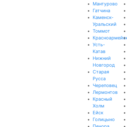
Мантурово
Гатчина
Каменск-
Уральский
Томмот
Красноармейс
Усть-
Катав
Нижний
Новгород
Старая
Русса
Череповец
Лермонтов
Красный
Холм
Ейск
Голицыно
Печора