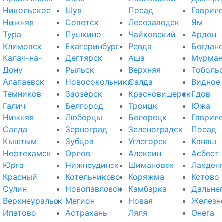
Никольское
Шуя
Посад
Гаврил
Нижняя
Советск
Лесозаводск
Ям
Тура
Пушкино
Чайковский
Ардон
Климовск
Екатеринбург
Ревда
Богдан
Калач-на-
Дегтярск
Аша
Мурман
Дону
Рыльск
Верхняя
Тоболь
Алапаевск
Новосокольники
Салда
Видное
Темников
Заозёрск
Красновишерск
Гдов
Галич
Белгород
Троицк
Южа
Нижняя
Люберцы
Белорецк
Гаврил
Салда
Зерноград
Зеленоградск
Посад
Кыштым
Зубцов
Углегорск
Канаш
Нефтекамск
Орлов
Алексин
Асбест
Юрга
Нижнеудинск
Шимановск
Лахден
Красный
Котельниково
Коряжма
Кстово
Сулин
Новопавловск
Камбарка
Дальне
Верхнеуральск
Мегион
Новая
Железн
Ипатово
Астрахань
Ляля
Онега