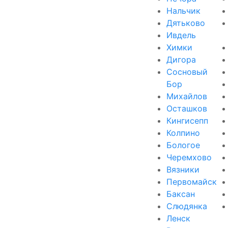
Нальчик
Дятьково
Ивдель
Химки
Дигора
Сосновый
Бор
Михайлов
Осташков
Кингисепп
Колпино
Бологое
Черемхово
Вязники
Первомайск
Баксан
Слюдянка
Ленск