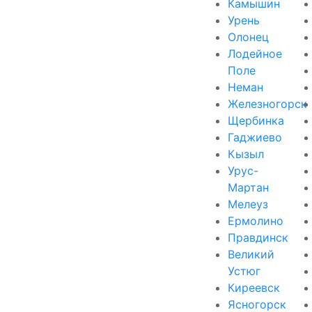
Камышин
Урень
Олонец
Лодейное
Поле
Неман
Железногорск
Щербинка
Гаджиево
Кызыл
Урус-
Мартан
Мелеуз
Ермолино
Правдинск
Великий
Устюг
Киреевск
Ясногорск