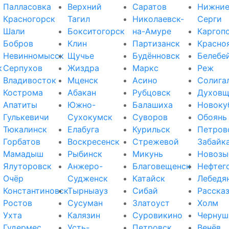
Палласовка
Верхний
Саратов
Нижни
Красногорск
Тагил
Николаевск-
Серги
Шали
Бокситогорск
на-Амуре
Каргоп
Бобров
Клин
Партизанск
Красно
Невинномысск
Щучье
Будённовск
Белебе
к
Серпухов
Жиздра
Маркс
Реж
Владивосток
Мценск
Асино
Солига
Кострома
Абакан
Рубцовск
Духовщ
Апатиты
Южно-
Балашиха
Новоку
Гулькевичи
Сухокумск
Суворов
Обоянь
Тюкалинск
Елабуга
Курильск
Петров
Горбатов
Воскресенск
Стрежевой
Забайк
Мамадыш
Рыбинск
Микунь
Новозы
Ялуторовск
Анжеро-
Благовещенск
Нефтег
Очёр
Судженск
Катайск
Лебедя
Константиновск
Тырныауз
Сибай
Расска
Ростов
Сусуман
Златоуст
Холм
Ухта
Калязин
Суровикино
Чернуш
Гудермес
Усть-
Петровск
Венёв