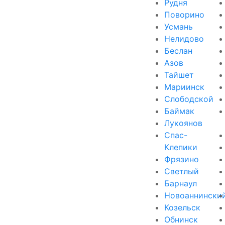
Рудня
Поворино
Усмань
Нелидово
Беслан
Азов
Тайшет
Мариинск
Слободской
Баймак
Лукоянов
Спас-
Клепики
Фрязино
Светлый
Барнаул
Новоаннински
Козельск
Обнинск