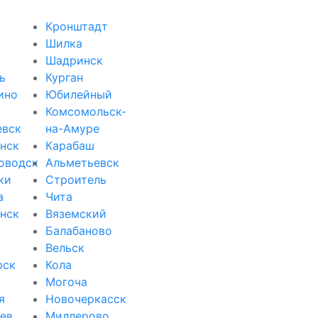
Кронштадт
Шилка
Шадринск
ь
Курган
ино
Юбилейный
Комсомольск-
евск
на-Амуре
нск
Карабаш
оводск
Альметьевск
ки
Строитель
а
Чита
нск
Вяземский
Балабаново
Вельск
рск
Кола
Могоча
я
Новочеркасск
ев
Миллерово