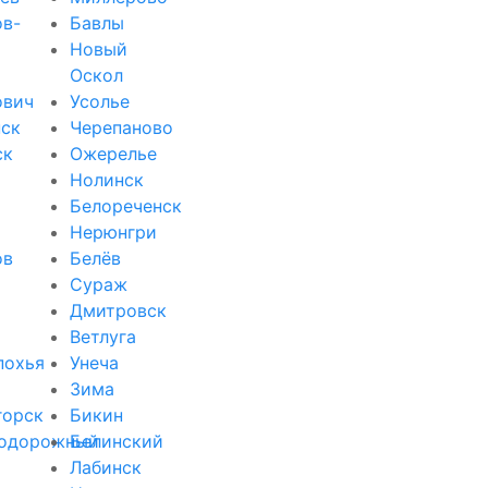
ов-
Бавлы
Новый
Оскол
ович
Усолье
ск
Черепаново
ск
Ожерелье
Нолинск
Белореченск
Нерюнгри
ов
Белёв
Сураж
Дмитровск
Ветлуга
похья
Унеча
Зима
горск
Бикин
одорожный
Белинский
Лабинск