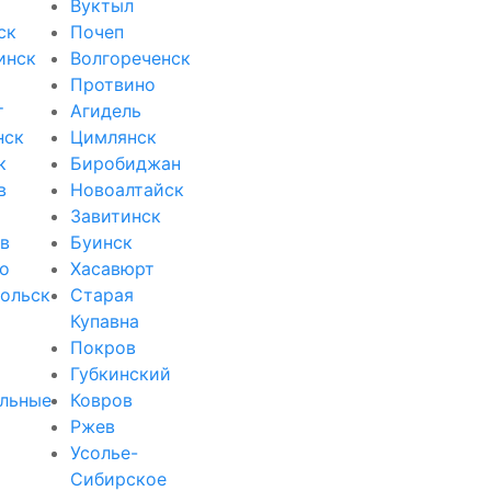
Вуктыл
ск
Почеп
инск
Волгореченск
Протвино
т
Агидель
нск
Цимлянск
к
Биробиджан
в
Новоалтайск
Завитинск
в
Буинск
о
Хасавюрт
ольск
Старая
Купавна
Покров
Губкинский
льные
Ковров
Ржев
Усолье-
Сибирское