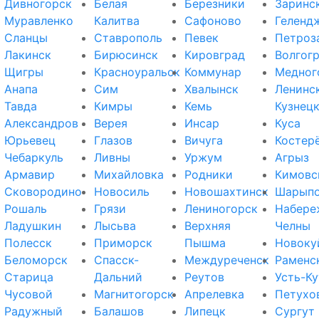
Дивногорск
Белая
Березники
Заринс
Муравленко
Калитва
Сафоново
Геленд
Сланцы
Ставрополь
Певек
Петроз
Лакинск
Бирюсинск
Кировград
Волгог
Щигры
Красноуральск
Коммунар
Медног
Анапа
Сим
Хвалынск
Ленинс
Тавда
Кимры
Кемь
Кузнец
Александров
Верея
Инсар
Куса
Юрьевец
Глазов
Вичуга
Костер
Чебаркуль
Ливны
Уржум
Агрыз
Армавир
Михайловка
Родники
Кимовс
Сковородино
Новосиль
Новошахтинск
Шарып
Рошаль
Грязи
Лениногорск
Набере
Ладушкин
Лысьва
Верхняя
Челны
Полесск
Приморск
Пышма
Новоку
Беломорск
Спасск-
Междуреченск
Раменс
Старица
Дальний
Реутов
Усть-Ку
Чусовой
Магнитогорск
Апрелевка
Петухо
Радужный
Балашов
Липецк
Сургут