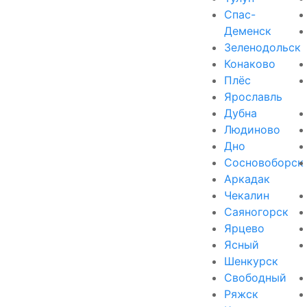
Спас-
Деменск
Зеленодольск
Конаково
Плёс
Ярославль
Дубна
Людиново
Дно
Сосновоборск
Аркадак
Чекалин
Саяногорск
Ярцево
Ясный
Шенкурск
Свободный
Ряжск