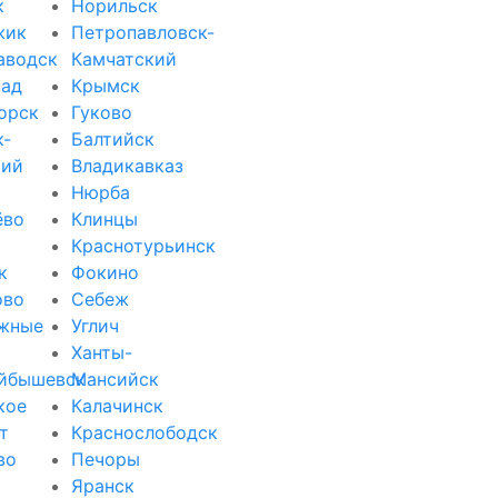
к
Норильск
жик
Петропавловск-
аводск
Камчатский
рад
Крымск
орск
Гуково
к-
Балтийск
кий
Владикавказ
Нюрба
ёво
Клинцы
Краснотурьинск
к
Фокино
ово
Себеж
жные
Углич
Ханты-
йбышевск
Мансийск
кое
Калачинск
т
Краснослободск
во
Печоры
Яранск