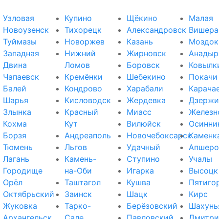
Узловая
Купино
Щёкино
Малая
Новоузенск
Тихорецк
Александровск
Вишера
Туймазы
Новоржев
Казань
Моздок
Западная
Нижний
Жирновск
Анадыр
Двина
Ломов
Боровск
Ковылк
Чапаевск
Кремёнки
Шебекино
Покачи
Балей
Кондрово
Харабали
Карача
Шарья
Кисловодск
Жердевка
Дзержи
Злынка
Красный
Миасс
Железн
Кохма
Кут
Вилюйск
Осинни
Борзя
Андреаполь
Новочебоксарск
Каменк
Тюмень
Льгов
Удачный
Апшеро
Лагань
Камень-
Ступино
Учалы
Городище
на-Оби
Игарка
Высоцк
Орёл
Таштагол
Кушва
Пятиго
Октябрьский
Заинск
Шацк
Кирс
Жуковка
Тарко-
Берёзовский
Шахунь
Архангельск
Сале
Павловский
Дмитри