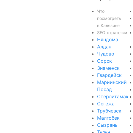
Что
посмотреть
в Калязине
SEO‑стратегии
Няндома
Алдан
Чудово
Сорск
Знаменск
Гвардейск
Мариинский
Посад
Стерлитамак
Сегежа
Трубчевск
Малгобек
Сызрань
Тулун