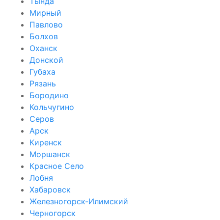
Тында
Мирный
Павлово
Болхов
Оханск
Донской
Губаха
Рязань
Бородино
Кольчугино
Серов
Арск
Киренск
Моршанск
Красное Село
Лобня
Хабаровск
Железногорск-Илимский
Черногорск