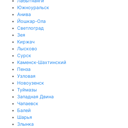
Лабытнанги
Южноуральск
Анива
Йошкар-Ола
Светлоград
Зея
Киржач
Лысково
Сурск
Каменск-Шахтинский
Пенза
Узловая
Новоузенск
Туймазы
Западная Двина
Чапаевск
Балей
Шарья
Злынка