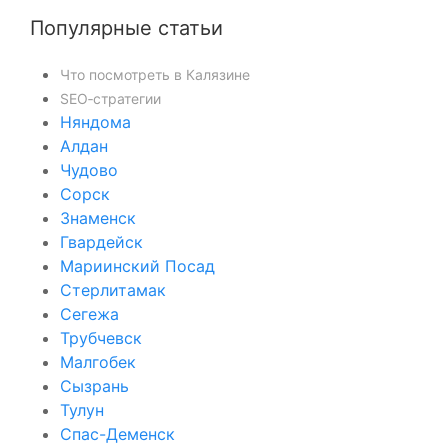
Популярные статьи
Что посмотреть в Калязине
SEO‑стратегии
Няндома
Алдан
Чудово
Сорск
Знаменск
Гвардейск
Мариинский Посад
Стерлитамак
Сегежа
Трубчевск
Малгобек
Сызрань
Тулун
Спас-Деменск