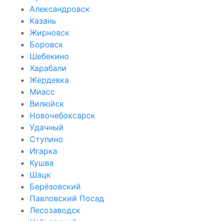
Александровск
Казань
Жирновск
Боровск
Шебекино
Харабали
Жердевка
Миасс
Вилюйск
Новочебоксарск
Удачный
Ступино
Игарка
Кушва
Шацк
Берёзовский
Павловский Посад
Лесозаводск