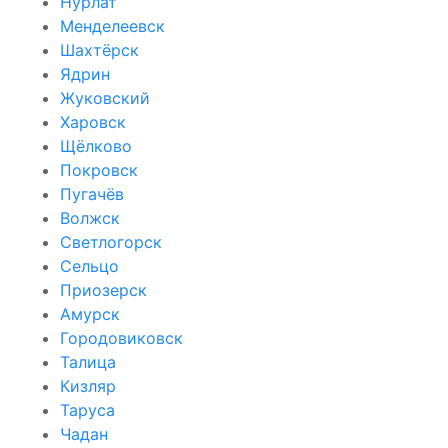
Нурлат
Менделеевск
Шахтёрск
Ядрин
Жуковский
Харовск
Щёлково
Покровск
Пугачёв
Волжск
Светлогорск
Сельцо
Приозерск
Амурск
Городовиковск
Талица
Кизляр
Таруса
Чадан