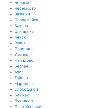
Бологое
Черемхово
Вязники
Первомайск
Баксан
Слюдянка
Ленск
Рудня
Поворино
Усмань
Нелидово
Беслан
Азов
Тайшет
Мариинск
Слободской
Баймак
Лукоянов
Спас-Клепики