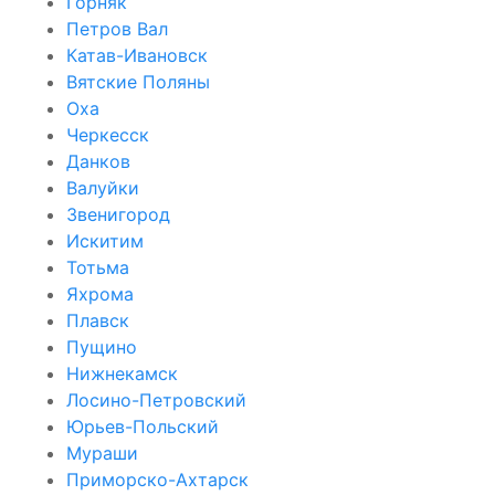
Горняк
Петров Вал
Катав-Ивановск
Вятские Поляны
Оха
Черкесск
Данков
Валуйки
Звенигород
Искитим
Тотьма
Яхрома
Плавск
Пущино
Нижнекамск
Лосино-Петровский
Юрьев-Польский
Мураши
Приморско-Ахтарск