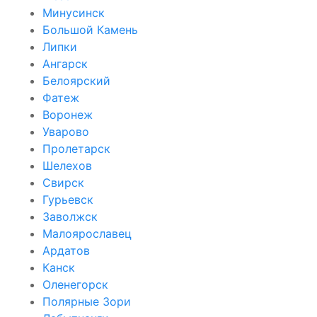
Минусинск
Большой Камень
Липки
Ангарск
Белоярский
Фатеж
Воронеж
Уварово
Пролетарск
Шелехов
Свирск
Гурьевск
Заволжск
Малоярославец
Ардатов
Канск
Оленегорск
Полярные Зори