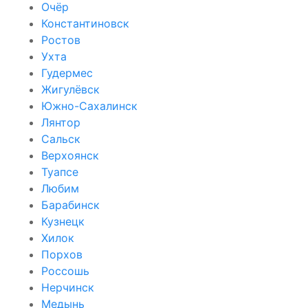
Очёр
Константиновск
Ростов
Ухта
Гудермес
Жигулёвск
Южно-Сахалинск
Лянтор
Сальск
Верхоянск
Туапсе
Любим
Барабинск
Кузнецк
Хилок
Порхов
Россошь
Нерчинск
Медынь