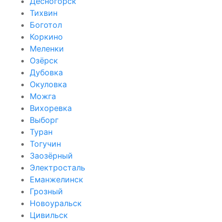
Десногорск
Тихвин
Боготол
Коркино
Меленки
Озёрск
Дубовка
Окуловка
Можга
Вихоревка
Выборг
Туран
Тогучин
Заозёрный
Электросталь
Еманжелинск
Грозный
Новоуральск
Цивильск