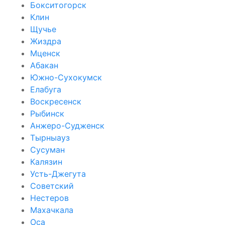
Бокситогорск
Клин
Щучье
Жиздра
Мценск
Абакан
Южно-Сухокумск
Елабуга
Воскресенск
Рыбинск
Анжеро-Судженск
Тырныауз
Сусуман
Калязин
Усть-Джегута
Советский
Нестеров
Махачкала
Оса