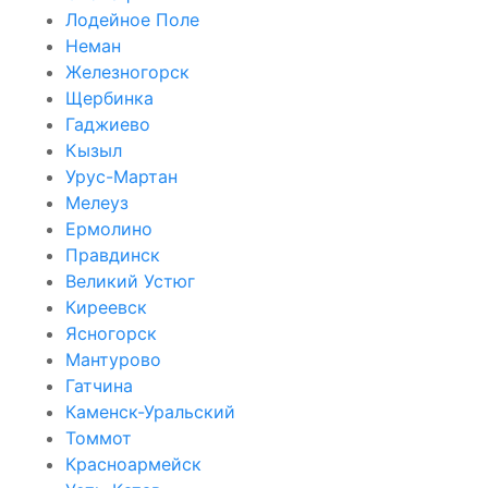
Лодейное Поле
Неман
Железногорск
Щербинка
Гаджиево
Кызыл
Урус-Мартан
Мелеуз
Ермолино
Правдинск
Великий Устюг
Киреевск
Ясногорск
Мантурово
Гатчина
Каменск-Уральский
Томмот
Красноармейск