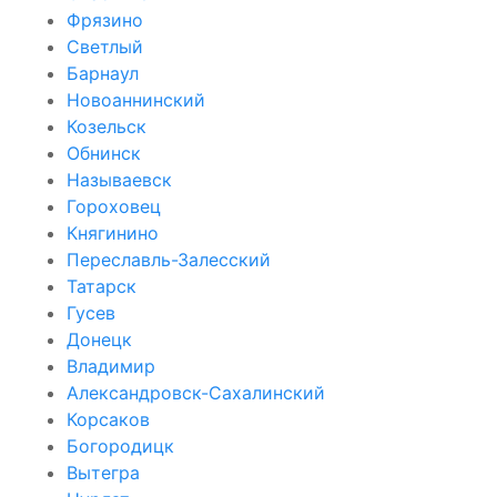
Фрязино
Светлый
Барнаул
Новоаннинский
Козельск
Обнинск
Называевск
Гороховец
Княгинино
Переславль-Залесский
Татарск
Гусев
Донецк
Владимир
Александровск-Сахалинский
Корсаков
Богородицк
Вытегра