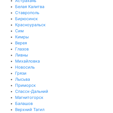
Астрахань
Белая Калитва
Ставрополь
Бирюсинск
Красноуральск
Сим
Кимры
Верея
Глазов
Ливны
Михайловка
Новосиль
Грязи
Лысьва
Приморск
Спасск-Дальний
Магнитогорск
Балашов
Верхний Тагил