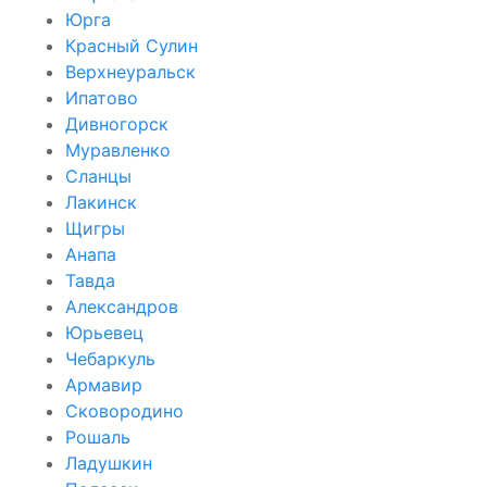
Юрга
Красный Сулин
Верхнеуральск
Ипатово
Дивногорск
Муравленко
Сланцы
Лакинск
Щигры
Анапа
Тавда
Александров
Юрьевец
Чебаркуль
Армавир
Сковородино
Рошаль
Ладушкин