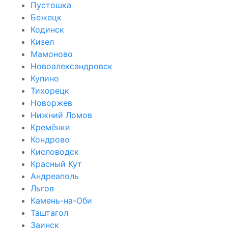
Пустошка
Бежецк
Кодинск
Кизел
Мамоново
Новоалександровск
Купино
Тихорецк
Новоржев
Нижний Ломов
Кремёнки
Кондрово
Кисловодск
Красный Кут
Андреаполь
Льгов
Камень-на-Оби
Таштагол
Заинск