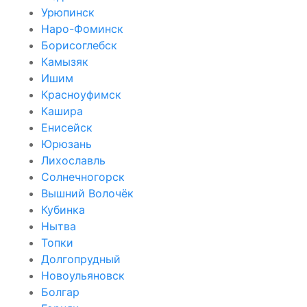
Урюпинск
Наро-Фоминск
Борисоглебск
Камызяк
Ишим
Красноуфимск
Кашира
Енисейск
Юрюзань
Лихославль
Солнечногорск
Вышний Волочёк
Кубинка
Нытва
Топки
Долгопрудный
Новоульяновск
Болгар