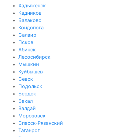
Хадыженск
Кадников
Балаково
Кондопога
Салаир
Псков
Абинск
Лесосибирск
Мышкин
Куйбышев
Севск
Подольск
Бердск
Бакал
Валдай
Морозовск
Спасск-Рязанский
Таганрог