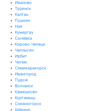
Иваново
Туринск
Калтан
Пушкин
Нея
Кумертау
Сычёвка
Кирово-Чепецк
Чаплыгин
Ирбит
Чегем
Семикаракорск
Ивангород
Пудож
Волчанск
Камешково
Куртамыш
Снежногорск
Щёкино