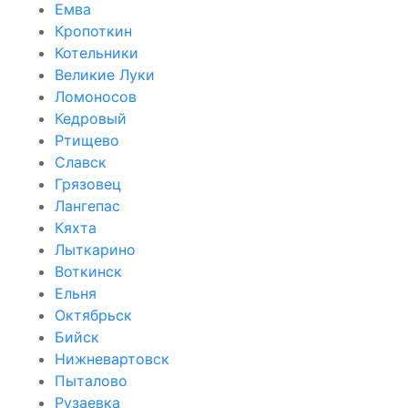
Емва
Кропоткин
Котельники
Великие Луки
Ломоносов
Кедровый
Ртищево
Славск
Грязовец
Лангепас
Кяхта
Лыткарино
Воткинск
Ельня
Октябрьск
Бийск
Нижневартовск
Пыталово
Рузаевка