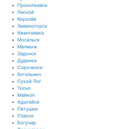
Прокопьевск
Лесной
Королёв
Змеиногорск
Ивантеевка
Мосальск
Малмыж
Задонск
Дудинка
Сорочинск
Котельнич
Сухой Лог
Тосно
Майкоп
Адыгейск
Петушки
Спасск
Богучар