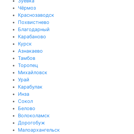
Зуевка
Чёрмоз
Краснозаводск
Похвистнево
Благодарный
Карабаново
Курск
Азнакаево
Тамбов
Торопец
Михайловск
Урай
Карабулак
Инза
Сокол
Белово
Волоколамск
Дорогобуж
Малоархангельск