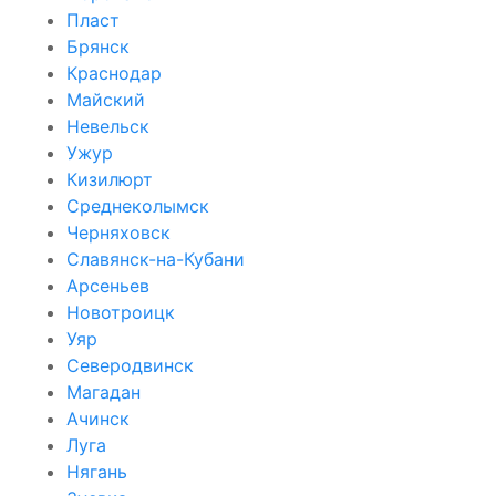
Пласт
Брянск
Краснодар
Майский
Невельск
Ужур
Кизилюрт
Среднеколымск
Черняховск
Славянск-на-Кубани
Арсеньев
Новотроицк
Уяр
Северодвинск
Магадан
Ачинск
Луга
Нягань