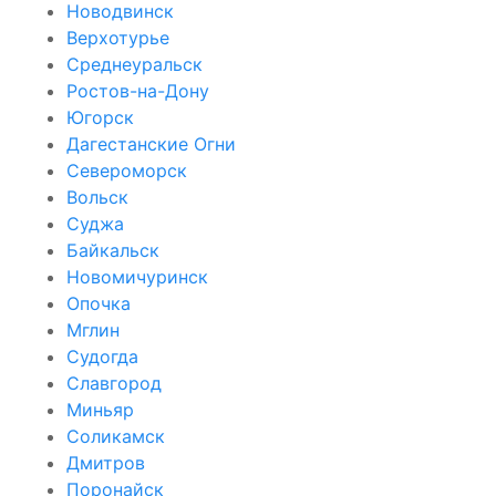
Новодвинск
Верхотурье
Среднеуральск
Ростов-на-Дону
Югорск
Дагестанские Огни
Североморск
Вольск
Суджа
Байкальск
Новомичуринск
Опочка
Мглин
Судогда
Славгород
Миньяр
Соликамск
Дмитров
Поронайск