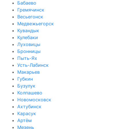
Бабаево
Гремячинск
Весьегонск
Медвежьегорск
Кувандык
Кулебаки
Луховицы
Бронницы
Пыть-Ях
Усть-Лабинск
Макарьев
Губкин
Бузулук
Колпашево
Новомосковск
Ахтубинск
Карасук
Артём
Мезень