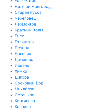
Усть-Катав
Нижний Новгород
Старая Русса
Череповец
Лермонтов
Красный Холм
Ейск
Голицыно
Печора
Нальчик
Дятьково
Ивдель
Химки
Дигора
Сосновый Бор
Михайлов
Осташков
Кингисепп
Колпино