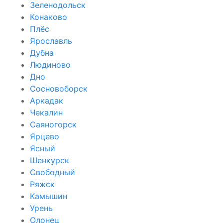
Зеленодольск
Конаково
Плёс
Ярославль
Дубна
Людиново
Дно
Сосновоборск
Аркадак
Чекалин
Саяногорск
Ярцево
Ясный
Шенкурск
Свободный
Ряжск
Камышин
Урень
Олонец