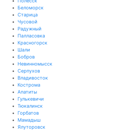
Полесск
Беломорск
Старица
Чусовой
Радужный
Палласовка
Красногорск
Шали
Бобров
Невинномысск
Серпухов
Владивосток
Кострома
Апатиты
Гулькевичи
Тюкалинск
Горбатов
Мамадыш
Ялуторовск