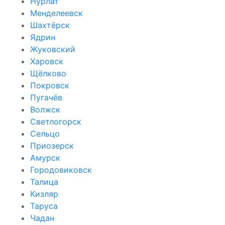
Нурлат
Менделеевск
Шахтёрск
Ядрин
Жуковский
Харовск
Щёлково
Покровск
Пугачёв
Волжск
Светлогорск
Сельцо
Приозерск
Амурск
Городовиковск
Талица
Кизляр
Таруса
Чадан