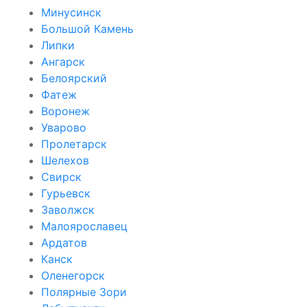
Минусинск
Большой Камень
Липки
Ангарск
Белоярский
Фатеж
Воронеж
Уварово
Пролетарск
Шелехов
Свирск
Гурьевск
Заволжск
Малоярославец
Ардатов
Канск
Оленегорск
Полярные Зори