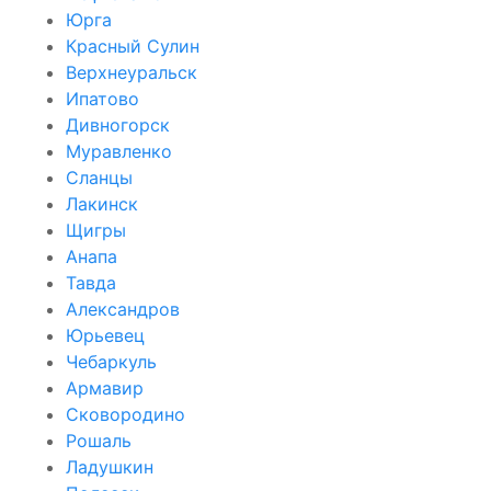
Юрга
Красный Сулин
Верхнеуральск
Ипатово
Дивногорск
Муравленко
Сланцы
Лакинск
Щигры
Анапа
Тавда
Александров
Юрьевец
Чебаркуль
Армавир
Сковородино
Рошаль
Ладушкин