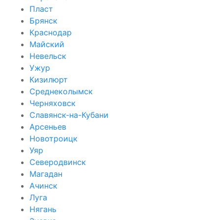
Пласт
Брянск
Краснодар
Майский
Невельск
Ужур
Кизилюрт
Среднеколымск
Черняховск
Славянск-на-Кубани
Арсеньев
Новотроицк
Уяр
Северодвинск
Магадан
Ачинск
Луга
Нягань