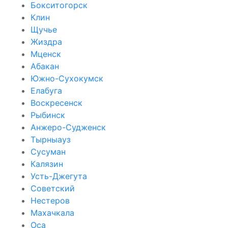
Бокситогорск
Клин
Щучье
Жиздра
Мценск
Абакан
Южно-Сухокумск
Елабуга
Воскресенск
Рыбинск
Анжеро-Судженск
Тырныауз
Сусуман
Калязин
Усть-Джегута
Советский
Нестеров
Махачкала
Оса