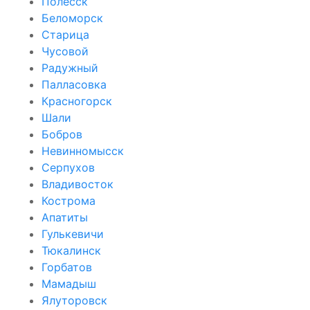
Полесск
Беломорск
Старица
Чусовой
Радужный
Палласовка
Красногорск
Шали
Бобров
Невинномысск
Серпухов
Владивосток
Кострома
Апатиты
Гулькевичи
Тюкалинск
Горбатов
Мамадыш
Ялуторовск