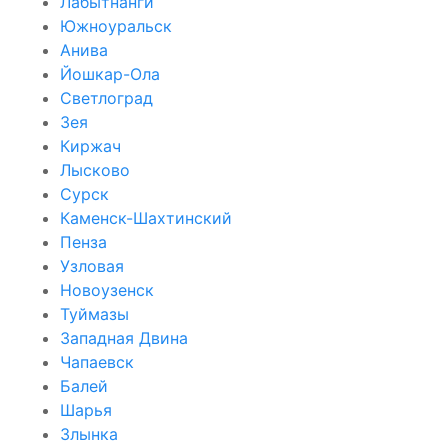
Лабытнанги
Южноуральск
Анива
Йошкар-Ола
Светлоград
Зея
Киржач
Лысково
Сурск
Каменск-Шахтинский
Пенза
Узловая
Новоузенск
Туймазы
Западная Двина
Чапаевск
Балей
Шарья
Злынка