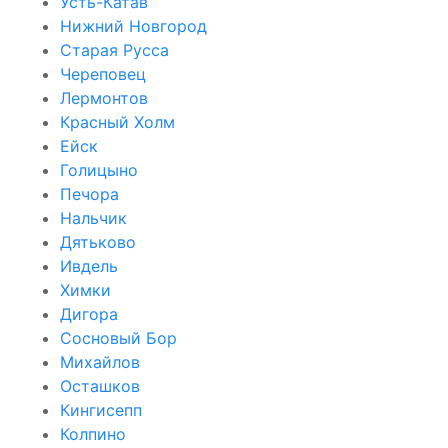
Усть-Катав
Нижний Новгород
Старая Русса
Череповец
Лермонтов
Красный Холм
Ейск
Голицыно
Печора
Нальчик
Дятьково
Ивдель
Химки
Дигора
Сосновый Бор
Михайлов
Осташков
Кингисепп
Колпино