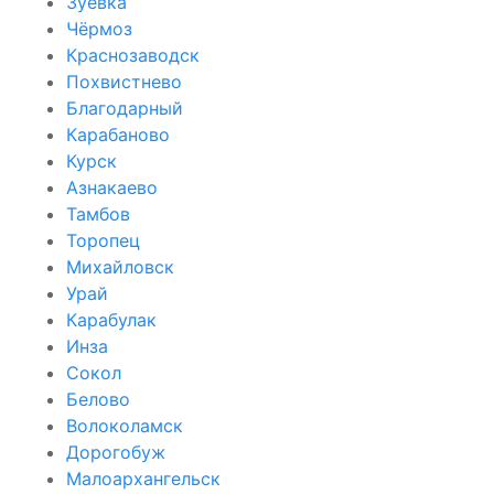
Зуевка
Чёрмоз
Краснозаводск
Похвистнево
Благодарный
Карабаново
Курск
Азнакаево
Тамбов
Торопец
Михайловск
Урай
Карабулак
Инза
Сокол
Белово
Волоколамск
Дорогобуж
Малоархангельск