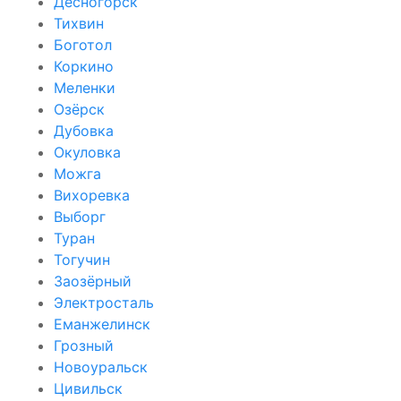
Десногорск
Тихвин
Боготол
Коркино
Меленки
Озёрск
Дубовка
Окуловка
Можга
Вихоревка
Выборг
Туран
Тогучин
Заозёрный
Электросталь
Еманжелинск
Грозный
Новоуральск
Цивильск