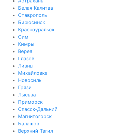
Астрахань
Белая Калитва
Ставрополь
Бирюсинск
Красноуральск
Сим
Кимры
Верея
Глазов
Ливны
Михайловка
Новосиль
Грязи
Лысьва
Приморск
Спасск-Дальний
Магнитогорск
Балашов
Верхний Тагил