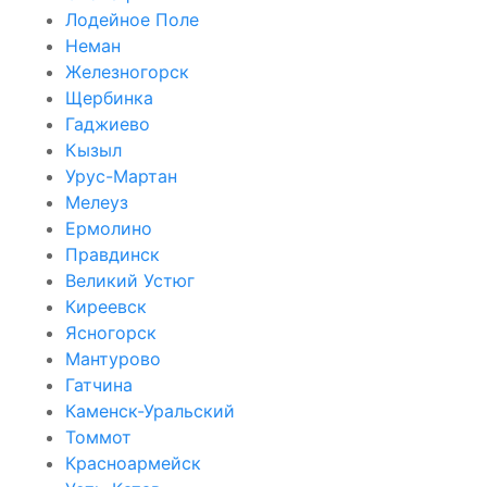
Лодейное Поле
Неман
Железногорск
Щербинка
Гаджиево
Кызыл
Урус-Мартан
Мелеуз
Ермолино
Правдинск
Великий Устюг
Киреевск
Ясногорск
Мантурово
Гатчина
Каменск-Уральский
Томмот
Красноармейск