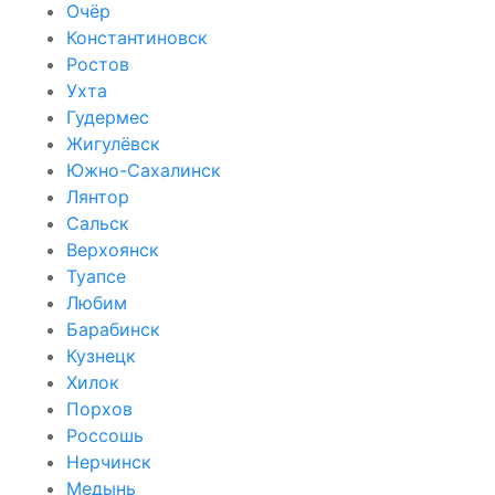
Очёр
Константиновск
Ростов
Ухта
Гудермес
Жигулёвск
Южно-Сахалинск
Лянтор
Сальск
Верхоянск
Туапсе
Любим
Барабинск
Кузнецк
Хилок
Порхов
Россошь
Нерчинск
Медынь