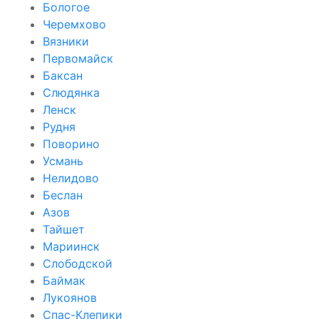
Бологое
Черемхово
Вязники
Первомайск
Баксан
Слюдянка
Ленск
Рудня
Поворино
Усмань
Нелидово
Беслан
Азов
Тайшет
Мариинск
Слободской
Баймак
Лукоянов
Спас-Клепики