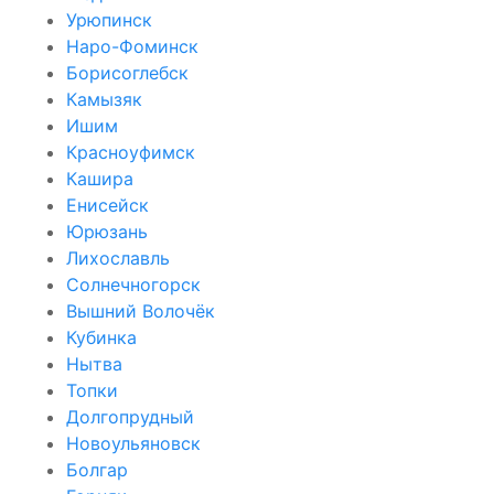
Урюпинск
Наро-Фоминск
Борисоглебск
Камызяк
Ишим
Красноуфимск
Кашира
Енисейск
Юрюзань
Лихославль
Солнечногорск
Вышний Волочёк
Кубинка
Нытва
Топки
Долгопрудный
Новоульяновск
Болгар