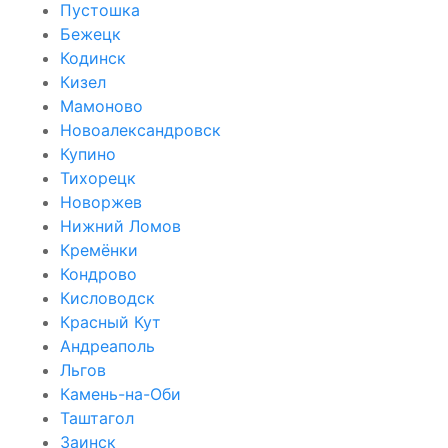
Пустошка
Бежецк
Кодинск
Кизел
Мамоново
Новоалександровск
Купино
Тихорецк
Новоржев
Нижний Ломов
Кремёнки
Кондрово
Кисловодск
Красный Кут
Андреаполь
Льгов
Камень-на-Оби
Таштагол
Заинск