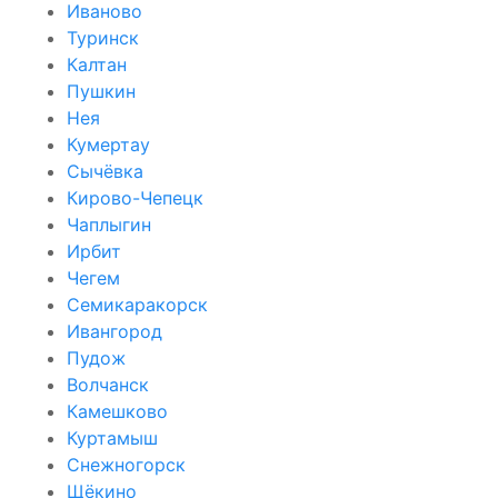
Иваново
Туринск
Калтан
Пушкин
Нея
Кумертау
Сычёвка
Кирово-Чепецк
Чаплыгин
Ирбит
Чегем
Семикаракорск
Ивангород
Пудож
Волчанск
Камешково
Куртамыш
Снежногорск
Щёкино