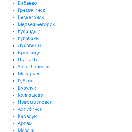
Бабаево
Гремячинск
Весьегонск
Медвежьегорск
Кувандык
Кулебаки
Луховицы
Бронницы
Пыть-Ях
Усть-Лабинск
Макарьев
Губкин
Бузулук
Колпашево
Новомосковск
Ахтубинск
Карасук
Артём
Мезень