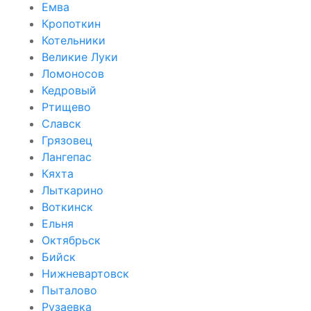
Емва
Кропоткин
Котельники
Великие Луки
Ломоносов
Кедровый
Ртищево
Славск
Грязовец
Лангепас
Кяхта
Лыткарино
Воткинск
Ельня
Октябрьск
Бийск
Нижневартовск
Пыталово
Рузаевка