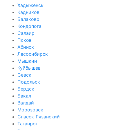
Хадыженск
Кадников
Балаково
Кондопога
Салаир
Псков
Абинск
Лесосибирск
Мышкин
Куйбышев
Севск
Подольск
Бердск
Бакал
Валдай
Морозовск
Спасск-Рязанский
Таганрог