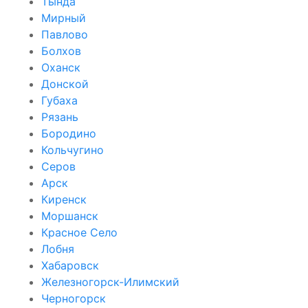
Тында
Мирный
Павлово
Болхов
Оханск
Донской
Губаха
Рязань
Бородино
Кольчугино
Серов
Арск
Киренск
Моршанск
Красное Село
Лобня
Хабаровск
Железногорск-Илимский
Черногорск