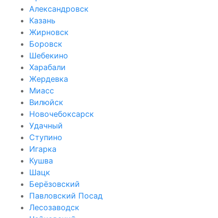
Александровск
Казань
Жирновск
Боровск
Шебекино
Харабали
Жердевка
Миасс
Вилюйск
Новочебоксарск
Удачный
Ступино
Игарка
Кушва
Шацк
Берёзовский
Павловский Посад
Лесозаводск