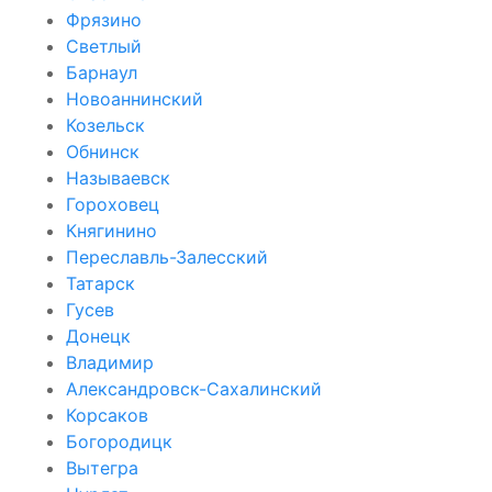
Фрязино
Светлый
Барнаул
Новоаннинский
Козельск
Обнинск
Называевск
Гороховец
Княгинино
Переславль-Залесский
Татарск
Гусев
Донецк
Владимир
Александровск-Сахалинский
Корсаков
Богородицк
Вытегра