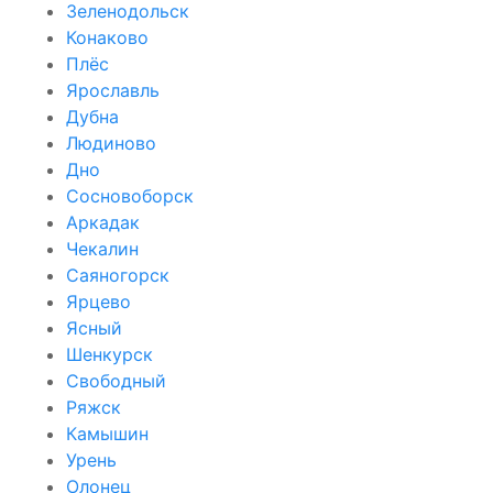
Зеленодольск
Конаково
Плёс
Ярославль
Дубна
Людиново
Дно
Сосновоборск
Аркадак
Чекалин
Саяногорск
Ярцево
Ясный
Шенкурск
Свободный
Ряжск
Камышин
Урень
Олонец