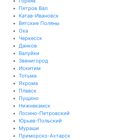
Горняк
Петров Вал
Катав-Ивановск
Вятские Поляны
Оха
Черкесск
Данков
Валуйки
Звенигород
Искитим
Тотьма
Яхрома
Плавск
Пущино
Нижнекамск
Лосино-Петровский
Юрьев-Польский
Мураши
Приморско-Ахтарск