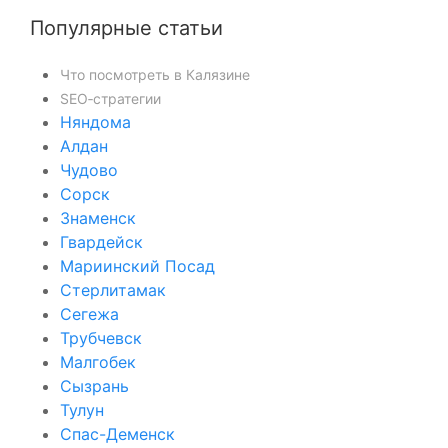
Популярные статьи
Что посмотреть в Калязине
SEO‑стратегии
Няндома
Алдан
Чудово
Сорск
Знаменск
Гвардейск
Мариинский Посад
Стерлитамак
Сегежа
Трубчевск
Малгобек
Сызрань
Тулун
Спас-Деменск