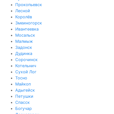
Прокопьевск
Лесной
Королёв
Змеиногорск
Ивантеевка
Мосальск
Малмыж
Задонск
Дудинка
Сорочинск
Котельнич
Сухой Лог
Тосно
Майкоп
Адыгейск
Петушки
Спасск
Богучар