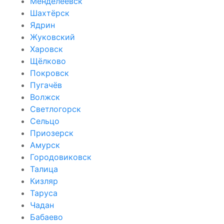
Менделеевск
Шахтёрск
Ядрин
Жуковский
Харовск
Щёлково
Покровск
Пугачёв
Волжск
Светлогорск
Сельцо
Приозерск
Амурск
Городовиковск
Талица
Кизляр
Таруса
Чадан
Бабаево