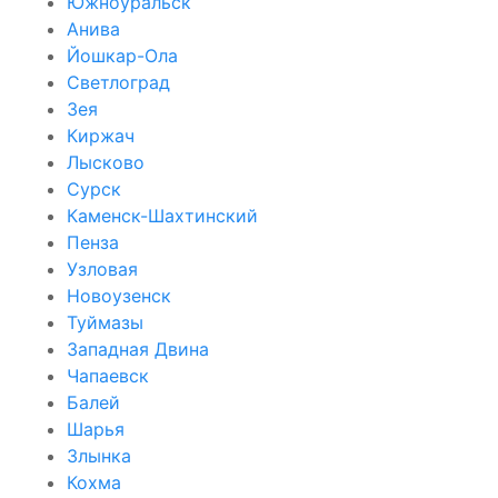
Южноуральск
Анива
Йошкар-Ола
Светлоград
Зея
Киржач
Лысково
Сурск
Каменск-Шахтинский
Пенза
Узловая
Новоузенск
Туймазы
Западная Двина
Чапаевск
Балей
Шарья
Злынка
Кохма