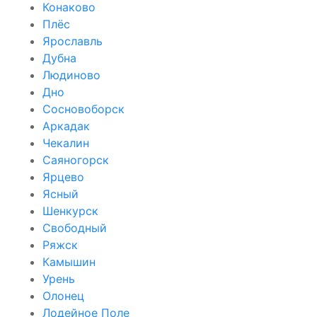
Конаково
Плёс
Ярославль
Дубна
Людиново
Дно
Сосновоборск
Аркадак
Чекалин
Саяногорск
Ярцево
Ясный
Шенкурск
Свободный
Ряжск
Камышин
Урень
Олонец
Лодейное Поле