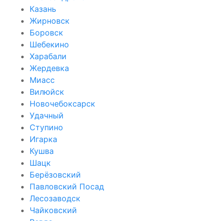
Казань
Жирновск
Боровск
Шебекино
Харабали
Жердевка
Миасс
Вилюйск
Новочебоксарск
Удачный
Ступино
Игарка
Кушва
Шацк
Берёзовский
Павловский Посад
Лесозаводск
Чайковский