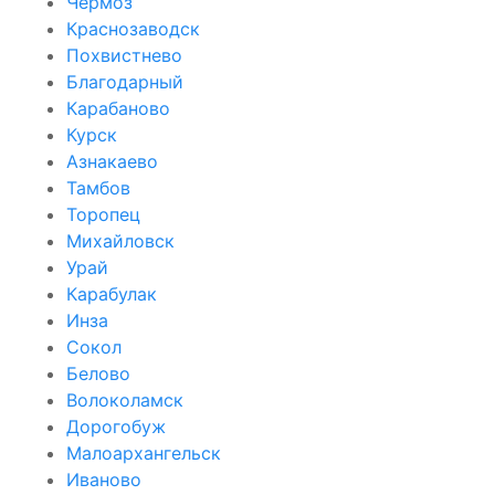
Чёрмоз
Краснозаводск
Похвистнево
Благодарный
Карабаново
Курск
Азнакаево
Тамбов
Торопец
Михайловск
Урай
Карабулак
Инза
Сокол
Белово
Волоколамск
Дорогобуж
Малоархангельск
Иваново