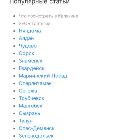
Популярные статьи
Что посмотреть в Калязине
SEO‑стратегии
Няндома
Алдан
Чудово
Сорск
Знаменск
Гвардейск
Мариинский Посад
Стерлитамак
Сегежа
Трубчевск
Малгобек
Сызрань
Тулун
Спас-Деменск
Зеленодольск