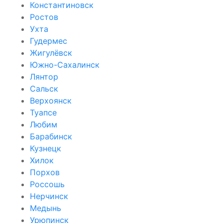
Константиновск
Ростов
Ухта
Гудермес
Жигулёвск
Южно-Сахалинск
Лянтор
Сальск
Верхоянск
Туапсе
Любим
Барабинск
Кузнецк
Хилок
Порхов
Россошь
Нерчинск
Медынь
Урюпинск