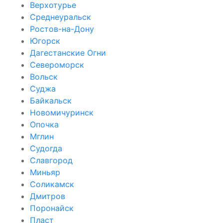
Верхотурье
Среднеуральск
Ростов-на-Дону
Югорск
Дагестанские Огни
Североморск
Вольск
Суджа
Байкальск
Новомичуринск
Опочка
Мглин
Судогда
Славгород
Миньяр
Соликамск
Дмитров
Поронайск
Пласт