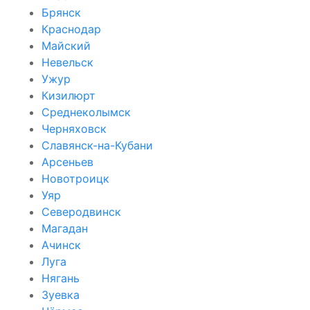
Брянск
Краснодар
Майский
Невельск
Ужур
Кизилюрт
Среднеколымск
Черняховск
Славянск-на-Кубани
Арсеньев
Новотроицк
Уяр
Северодвинск
Магадан
Ачинск
Луга
Нягань
Зуевка