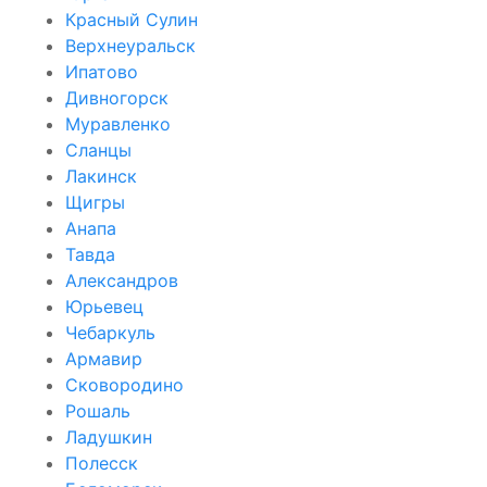
Красный Сулин
Верхнеуральск
Ипатово
Дивногорск
Муравленко
Сланцы
Лакинск
Щигры
Анапа
Тавда
Александров
Юрьевец
Чебаркуль
Армавир
Сковородино
Рошаль
Ладушкин
Полесск