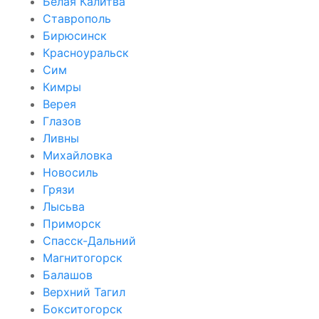
Белая Калитва
Ставрополь
Бирюсинск
Красноуральск
Сим
Кимры
Верея
Глазов
Ливны
Михайловка
Новосиль
Грязи
Лысьва
Приморск
Спасск-Дальний
Магнитогорск
Балашов
Верхний Тагил
Бокситогорск