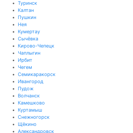
Туринск
Калтан
Пушкин
Нея
Кумертау
Сычёвка
Кирово-Чепецк
Чаплыгин
Ирбит
Чегем
Семикаракорск
Ивангород
Пудож
Волчанск
Камешково
Куртамыш
Снежногорск
Щёкино
Александровск