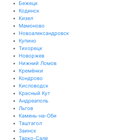
Бежецк
Кодинск
Кизел
Мамоново
Новоалександровск
Купино
Тихорецк
Новоржев
Нижний Ломов
Кремёнки
Кондрово
Кисловодск
Красный Кут
Андреаполь
Льгов
Камень-на-Оби
Таштагол
Заинск
Тарко-Сале