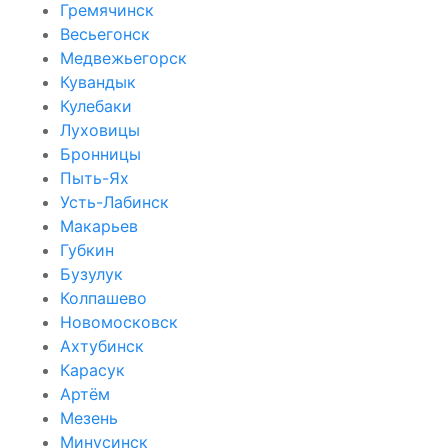
Гремячинск
Весьегонск
Медвежьегорск
Кувандык
Кулебаки
Луховицы
Бронницы
Пыть-Ях
Усть-Лабинск
Макарьев
Губкин
Бузулук
Колпашево
Новомосковск
Ахтубинск
Карасук
Артём
Мезень
Минусинск