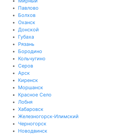
Мирный
Павлово
Болхов
Оханск
Донской
Губаха
Рязань
Бородино
Кольчугино
Серов
Арск
Киренск
Моршанск
Красное Село
Лобня
Хабаровск
Железногорск-Илимский
Черногорск
Новодвинск