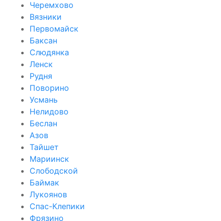
Черемхово
Вязники
Первомайск
Баксан
Слюдянка
Ленск
Рудня
Поворино
Усмань
Нелидово
Беслан
Азов
Тайшет
Мариинск
Слободской
Баймак
Лукоянов
Спас-Клепики
Фрязино