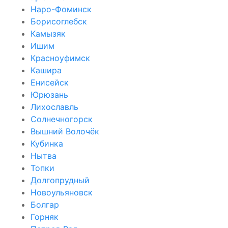
Наро-Фоминск
Борисоглебск
Камызяк
Ишим
Красноуфимск
Кашира
Енисейск
Юрюзань
Лихославль
Солнечногорск
Вышний Волочёк
Кубинка
Нытва
Топки
Долгопрудный
Новоульяновск
Болгар
Горняк