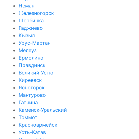
Неман
Железногорск
Щербинка
Гаджиево
Кызыл
Урус-Мартан
Мелеуз
Ермолино
Правдинск
Великий Устюг
Киреевск
Ясногорск
Мантурово
Гатчина
Каменск-Уральский
Томмот
Красноармейск
Усть-Катав