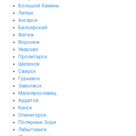
Большой Камень
Липки
Ангарск
Белоярский
Фатеж
Воронеж
Уварово
Пролетарск
Шелехов
Свирск
Гурьевск
Заволжск
Малоярославец
Ардатов
Канск
Оленегорск
Полярные Зори
Лабытнанги