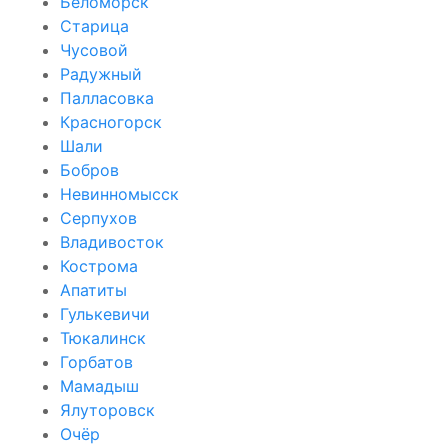
Беломорск
Старица
Чусовой
Радужный
Палласовка
Красногорск
Шали
Бобров
Невинномысск
Серпухов
Владивосток
Кострома
Апатиты
Гулькевичи
Тюкалинск
Горбатов
Мамадыш
Ялуторовск
Очёр