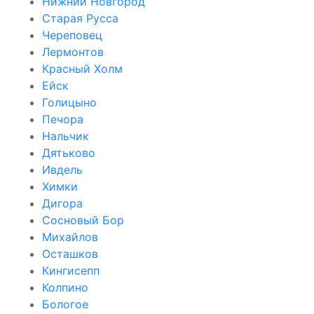
Нижний Новгород
Старая Русса
Череповец
Лермонтов
Красный Холм
Ейск
Голицыно
Печора
Нальчик
Дятьково
Ивдель
Химки
Дигора
Сосновый Бор
Михайлов
Осташков
Кингисепп
Колпино
Бологое