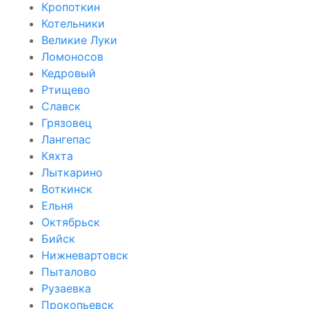
Кропоткин
Котельники
Великие Луки
Ломоносов
Кедровый
Ртищево
Славск
Грязовец
Лангепас
Кяхта
Лыткарино
Воткинск
Ельня
Октябрьск
Бийск
Нижневартовск
Пыталово
Рузаевка
Прокопьевск