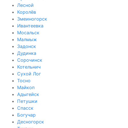
Лесной
Королёв
Змеиногорск
Ивантеевка
Мосальск
Малмыж
Задонск
Дудинка
Сорочинск
Котельнич
Сухой Лог
Тосно
Майкоп
Адыгейск
Петушки
Спасск
Богучар
Десногорск