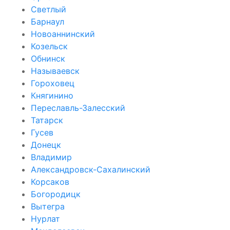
Светлый
Барнаул
Новоаннинский
Козельск
Обнинск
Называевск
Гороховец
Княгинино
Переславль-Залесский
Татарск
Гусев
Донецк
Владимир
Александровск-Сахалинский
Корсаков
Богородицк
Вытегра
Нурлат