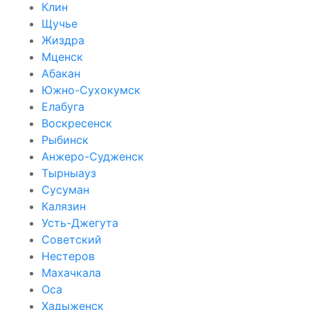
Клин
Щучье
Жиздра
Мценск
Абакан
Южно-Сухокумск
Елабуга
Воскресенск
Рыбинск
Анжеро-Судженск
Тырныауз
Сусуман
Калязин
Усть-Джегута
Советский
Нестеров
Махачкала
Оса
Хадыженск