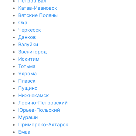
Петров Вал
Катав-Ивановск
Вятские Поляны
Оха
Черкесск
Данков
Валуйки
Звенигород
Искитим
Тотьма
Яхрома
Плавск
Пущино
Нижнекамск
Лосино-Петровский
Юрьев-Польский
Мураши
Приморско-Ахтарск
Емва