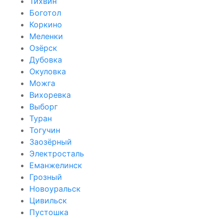
Тихвин
Боготол
Коркино
Меленки
Озёрск
Дубовка
Окуловка
Можга
Вихоревка
Выборг
Туран
Тогучин
Заозёрный
Электросталь
Еманжелинск
Грозный
Новоуральск
Цивильск
Пустошка