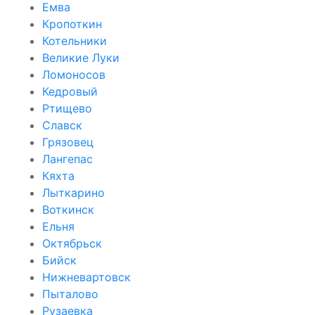
Емва
Кропоткин
Котельники
Великие Луки
Ломоносов
Кедровый
Ртищево
Славск
Грязовец
Лангепас
Кяхта
Лыткарино
Воткинск
Ельня
Октябрьск
Бийск
Нижневартовск
Пыталово
Рузаевка