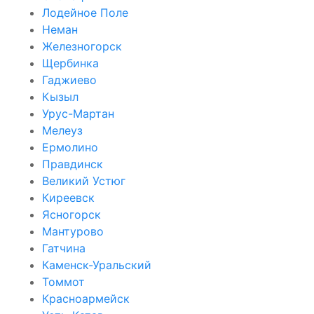
Лодейное Поле
Неман
Железногорск
Щербинка
Гаджиево
Кызыл
Урус-Мартан
Мелеуз
Ермолино
Правдинск
Великий Устюг
Киреевск
Ясногорск
Мантурово
Гатчина
Каменск-Уральский
Томмот
Красноармейск