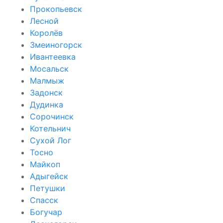
Прокопьевск
Лесной
Королёв
Змеиногорск
Ивантеевка
Мосальск
Малмыж
Задонск
Дудинка
Сорочинск
Котельнич
Сухой Лог
Тосно
Майкоп
Адыгейск
Петушки
Спасск
Богучар