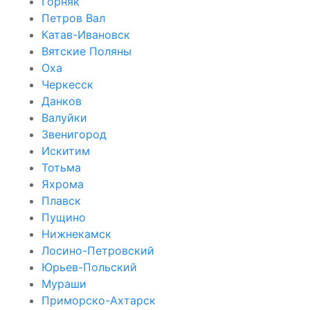
Горняк
Петров Вал
Катав-Ивановск
Вятские Поляны
Оха
Черкесск
Данков
Валуйки
Звенигород
Искитим
Тотьма
Яхрома
Плавск
Пущино
Нижнекамск
Лосино-Петровский
Юрьев-Польский
Мураши
Приморско-Ахтарск