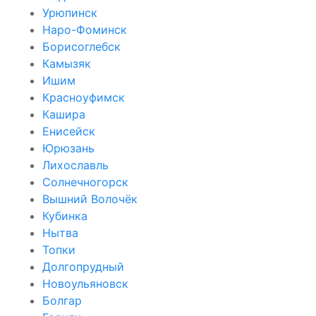
Урюпинск
Наро-Фоминск
Борисоглебск
Камызяк
Ишим
Красноуфимск
Кашира
Енисейск
Юрюзань
Лихославль
Солнечногорск
Вышний Волочёк
Кубинка
Нытва
Топки
Долгопрудный
Новоульяновск
Болгар