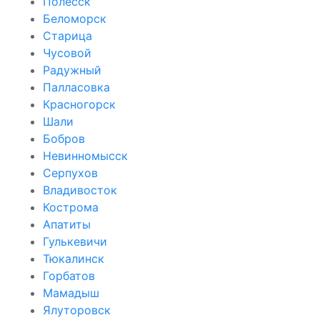
Полесск
Беломорск
Старица
Чусовой
Радужный
Палласовка
Красногорск
Шали
Бобров
Невинномысск
Серпухов
Владивосток
Кострома
Апатиты
Гулькевичи
Тюкалинск
Горбатов
Мамадыш
Ялуторовск