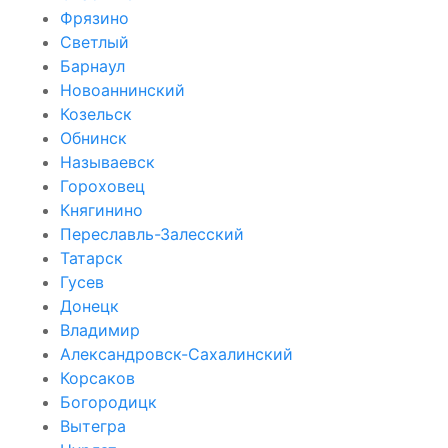
Фрязино
Светлый
Барнаул
Новоаннинский
Козельск
Обнинск
Называевск
Гороховец
Княгинино
Переславль-Залесский
Татарск
Гусев
Донецк
Владимир
Александровск-Сахалинский
Корсаков
Богородицк
Вытегра