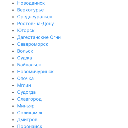
Новодвинск
Верхотурье
Среднеуральск
Ростов-на-Дону
Югорск
Дагестанские Огни
Североморск
Вольск
Суджа
Байкальск
Новомичуринск
Опочка
Мглин
Судогда
Славгород
Миньяр
Соликамск
Дмитров
Поронайск