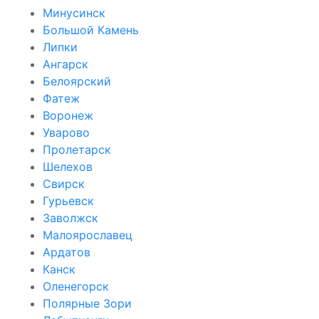
Минусинск
Большой Камень
Липки
Ангарск
Белоярский
Фатеж
Воронеж
Уварово
Пролетарск
Шелехов
Свирск
Гурьевск
Заволжск
Малоярославец
Ардатов
Канск
Оленегорск
Полярные Зори