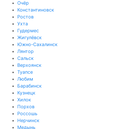
Очёр
Константиновск
Ростов
Ухта
Гудермес
Жигулёвск
Южно-Сахалинск
Лянтор
Сальск
Верхоянск
Туапсе
Любим
Барабинск
Кузнецк
Хилок
Порхов
Россошь
Нерчинск
Медынь