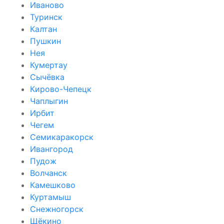
Иваново
Туринск
Калтан
Пушкин
Нея
Кумертау
Сычёвка
Кирово-Чепецк
Чаплыгин
Ирбит
Чегем
Семикаракорск
Ивангород
Пудож
Волчанск
Камешково
Куртамыш
Снежногорск
Щёкино