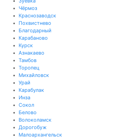
Зуевка
Чёрмоз
Краснозаводск
Похвистнево
Благодарный
Карабаново
Курск
Азнакаево
Тамбов
Торопец
Михайловск
Урай
Карабулак
Инза
Сокол
Белово
Волоколамск
Дорогобуж
Малоархангельск