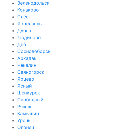
Зеленодольск
Конаково
Плёс
Ярославль
Дубна
Людиново
Дно
Сосновоборск
Аркадак
Чекалин
Саяногорск
Ярцево
Ясный
Шенкурск
Свободный
Ряжск
Камышин
Урень
Олонец