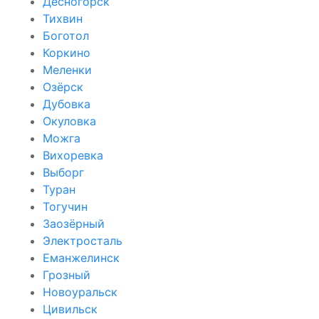
Десногорск
Тихвин
Боготол
Коркино
Меленки
Озёрск
Дубовка
Окуловка
Можга
Вихоревка
Выборг
Туран
Тогучин
Заозёрный
Электросталь
Еманжелинск
Грозный
Новоуральск
Цивильск