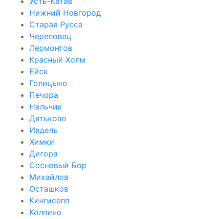
Усть-Катав
Нижний Новгород
Старая Русса
Череповец
Лермонтов
Красный Холм
Ейск
Голицыно
Печора
Нальчик
Дятьково
Ивдель
Химки
Дигора
Сосновый Бор
Михайлов
Осташков
Кингисепп
Колпино