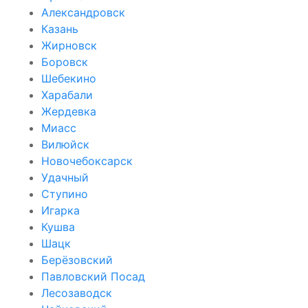
Александровск
Казань
Жирновск
Боровск
Шебекино
Харабали
Жердевка
Миасс
Вилюйск
Новочебоксарск
Удачный
Ступино
Игарка
Кушва
Шацк
Берёзовский
Павловский Посад
Лесозаводск