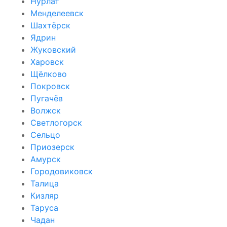
Нурлат
Менделеевск
Шахтёрск
Ядрин
Жуковский
Харовск
Щёлково
Покровск
Пугачёв
Волжск
Светлогорск
Сельцо
Приозерск
Амурск
Городовиковск
Талица
Кизляр
Таруса
Чадан