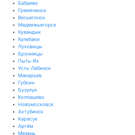
Бабаево
Гремячинск
Весьегонск
Медвежьегорск
Кувандык
Кулебаки
Луховицы
Бронницы
Пыть-Ях
Усть-Лабинск
Макарьев
Губкин
Бузулук
Колпашево
Новомосковск
Ахтубинск
Карасук
Артём
Мезень