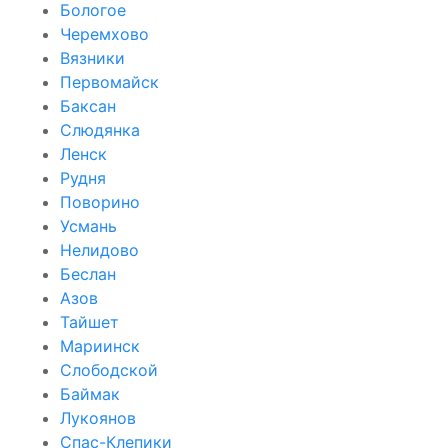
Бологое
Черемхово
Вязники
Первомайск
Баксан
Слюдянка
Ленск
Рудня
Поворино
Усмань
Нелидово
Беслан
Азов
Тайшет
Мариинск
Слободской
Баймак
Лукоянов
Спас-Клепики