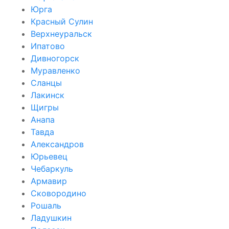
Юрга
Красный Сулин
Верхнеуральск
Ипатово
Дивногорск
Муравленко
Сланцы
Лакинск
Щигры
Анапа
Тавда
Александров
Юрьевец
Чебаркуль
Армавир
Сковородино
Рошаль
Ладушкин