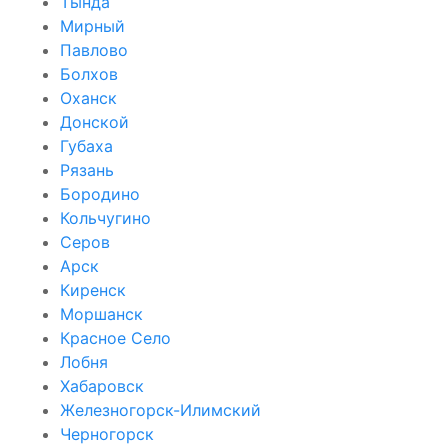
Тында
Мирный
Павлово
Болхов
Оханск
Донской
Губаха
Рязань
Бородино
Кольчугино
Серов
Арск
Киренск
Моршанск
Красное Село
Лобня
Хабаровск
Железногорск-Илимский
Черногорск