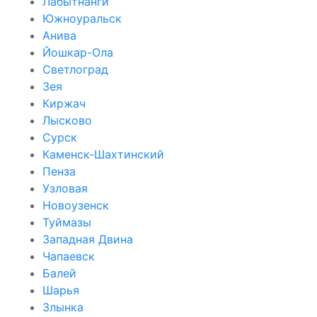
Лабытнанги
Южноуральск
Анива
Йошкар-Ола
Светлоград
Зея
Киржач
Лысково
Сурск
Каменск-Шахтинский
Пенза
Узловая
Новоузенск
Туймазы
Западная Двина
Чапаевск
Балей
Шарья
Злынка