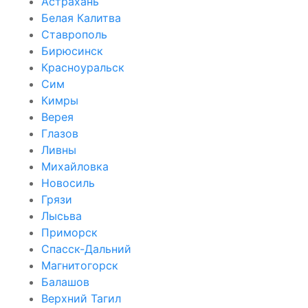
Астрахань
Белая Калитва
Ставрополь
Бирюсинск
Красноуральск
Сим
Кимры
Верея
Глазов
Ливны
Михайловка
Новосиль
Грязи
Лысьва
Приморск
Спасск-Дальний
Магнитогорск
Балашов
Верхний Тагил