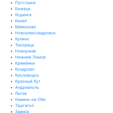
Пустошка
Бежецк
Кодинск
Кизел
Мамоново
Новоалександровск
Купино
Тихорецк
Новоржев
Нижний Ломов
Кремёнки
Кондрово
Кисловодск
Красный Кут
Андреаполь
Льгов
Камень-на-Оби
Таштагол
Заинск