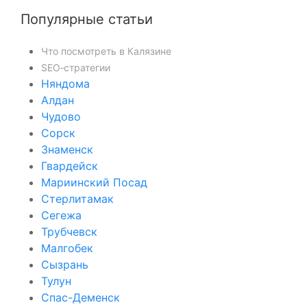
Популярные статьи
Что посмотреть в Калязине
SEO‑стратегии
Няндома
Алдан
Чудово
Сорск
Знаменск
Гвардейск
Мариинский Посад
Стерлитамак
Сегежа
Трубчевск
Малгобек
Сызрань
Тулун
Спас-Деменск