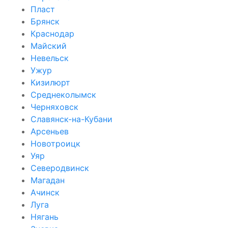
Пласт
Брянск
Краснодар
Майский
Невельск
Ужур
Кизилюрт
Среднеколымск
Черняховск
Славянск-на-Кубани
Арсеньев
Новотроицк
Уяр
Северодвинск
Магадан
Ачинск
Луга
Нягань