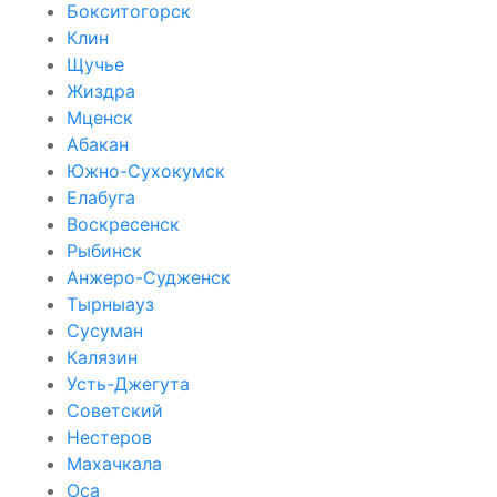
Бокситогорск
Клин
Щучье
Жиздра
Мценск
Абакан
Южно-Сухокумск
Елабуга
Воскресенск
Рыбинск
Анжеро-Судженск
Тырныауз
Сусуман
Калязин
Усть-Джегута
Советский
Нестеров
Махачкала
Оса