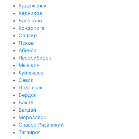
Хадыженск
Кадников
Балаково
Кондопога
Салаир
Псков
Абинск
Лесосибирск
Мышкин
Куйбышев
Севск
Подольск
Бердск
Бакал
Валдай
Морозовск
Спасск-Рязанский
Таганрог