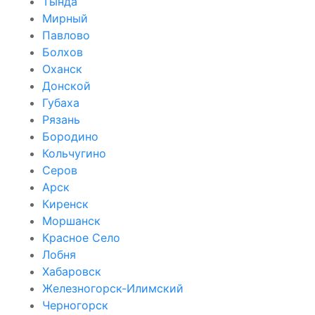
Тында
Мирный
Павлово
Болхов
Оханск
Донской
Губаха
Рязань
Бородино
Кольчугино
Серов
Арск
Киренск
Моршанск
Красное Село
Лобня
Хабаровск
Железногорск-Илимский
Черногорск