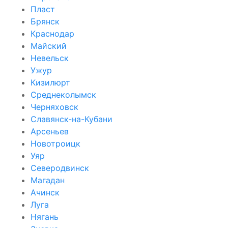
Пласт
Брянск
Краснодар
Майский
Невельск
Ужур
Кизилюрт
Среднеколымск
Черняховск
Славянск-на-Кубани
Арсеньев
Новотроицк
Уяр
Северодвинск
Магадан
Ачинск
Луга
Нягань