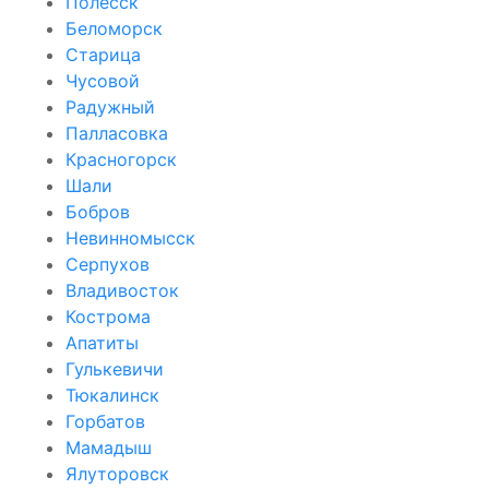
Полесск
Беломорск
Старица
Чусовой
Радужный
Палласовка
Красногорск
Шали
Бобров
Невинномысск
Серпухов
Владивосток
Кострома
Апатиты
Гулькевичи
Тюкалинск
Горбатов
Мамадыш
Ялуторовск