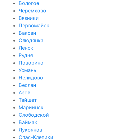
Бологое
Черемхово
Вязники
Первомайск
Баксан
Слюдянка
Ленск
Рудня
Поворино
Усмань
Нелидово
Беслан
Азов
Тайшет
Мариинск
Слободской
Баймак
Лукоянов
Спас-Клепики