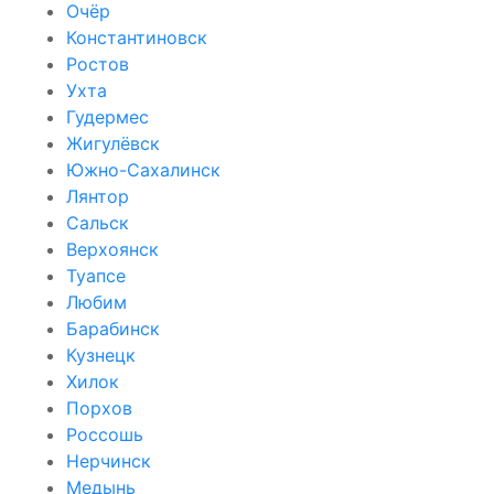
Очёр
Константиновск
Ростов
Ухта
Гудермес
Жигулёвск
Южно-Сахалинск
Лянтор
Сальск
Верхоянск
Туапсе
Любим
Барабинск
Кузнецк
Хилок
Порхов
Россошь
Нерчинск
Медынь