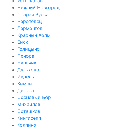
Усть-Катав
Нижний Новгород
Старая Русса
Череповец
Лермонтов
Красный Холм
Ейск
Голицыно
Печора
Нальчик
Дятьково
Ивдель
Химки
Дигора
Сосновый Бор
Михайлов
Осташков
Кингисепп
Колпино