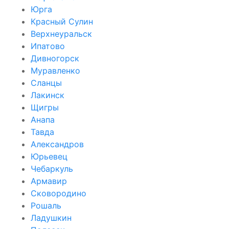
Юрга
Красный Сулин
Верхнеуральск
Ипатово
Дивногорск
Муравленко
Сланцы
Лакинск
Щигры
Анапа
Тавда
Александров
Юрьевец
Чебаркуль
Армавир
Сковородино
Рошаль
Ладушкин