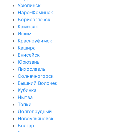
Урюпинск
Наро-Фоминск
Борисоглебск
Камызяк
Ишим
Красноуфимск
Кашира
Енисейск
Юрюзань
Лихославль
Солнечногорск
Вышний Волочёк
Кубинка
Нытва
Топки
Долгопрудный
Новоульяновск
Болгар