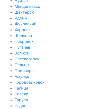
Нурлат
Менделеевск
Шахтёрск
Ядрин
Жуковский
Харовск
Щёлково
Покровск
Пугачёв
Волжск
Светлогорск
Сельцо
Приозерск
Амурск
Городовиковск
Талица
Кизляр
Таруса
Чадан