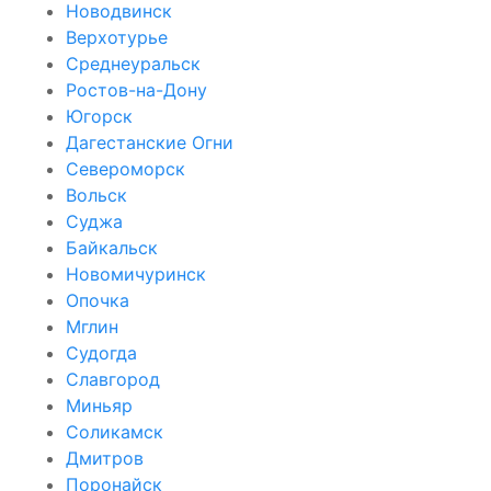
Новодвинск
Верхотурье
Среднеуральск
Ростов-на-Дону
Югорск
Дагестанские Огни
Североморск
Вольск
Суджа
Байкальск
Новомичуринск
Опочка
Мглин
Судогда
Славгород
Миньяр
Соликамск
Дмитров
Поронайск