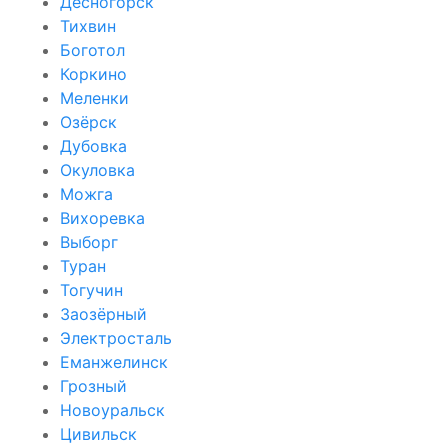
Десногорск
Тихвин
Боготол
Коркино
Меленки
Озёрск
Дубовка
Окуловка
Можга
Вихоревка
Выборг
Туран
Тогучин
Заозёрный
Электросталь
Еманжелинск
Грозный
Новоуральск
Цивильск