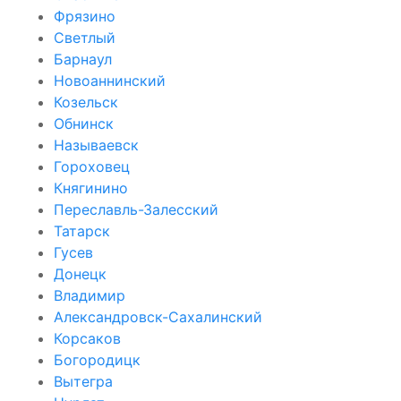
Фрязино
Светлый
Барнаул
Новоаннинский
Козельск
Обнинск
Называевск
Гороховец
Княгинино
Переславль-Залесский
Татарск
Гусев
Донецк
Владимир
Александровск-Сахалинский
Корсаков
Богородицк
Вытегра