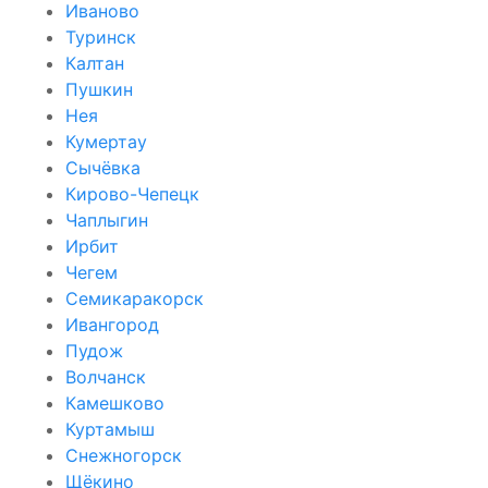
Иваново
Туринск
Калтан
Пушкин
Нея
Кумертау
Сычёвка
Кирово-Чепецк
Чаплыгин
Ирбит
Чегем
Семикаракорск
Ивангород
Пудож
Волчанск
Камешково
Куртамыш
Снежногорск
Щёкино