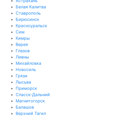
Астрахань
Белая Калитва
Ставрополь
Бирюсинск
Красноуральск
Сим
Кимры
Верея
Глазов
Ливны
Михайловка
Новосиль
Грязи
Лысьва
Приморск
Спасск-Дальний
Магнитогорск
Балашов
Верхний Тагил