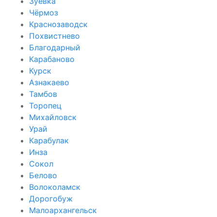
Зуевка
Чёрмоз
Краснозаводск
Похвистнево
Благодарный
Карабаново
Курск
Азнакаево
Тамбов
Торопец
Михайловск
Урай
Карабулак
Инза
Сокол
Белово
Волоколамск
Дорогобуж
Малоархангельск