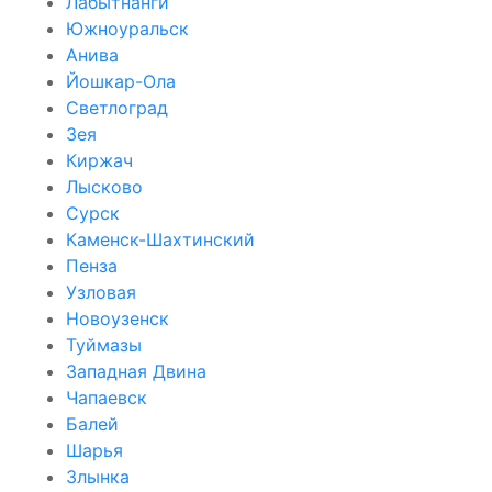
Лабытнанги
Южноуральск
Анива
Йошкар-Ола
Светлоград
Зея
Киржач
Лысково
Сурск
Каменск-Шахтинский
Пенза
Узловая
Новоузенск
Туймазы
Западная Двина
Чапаевск
Балей
Шарья
Злынка