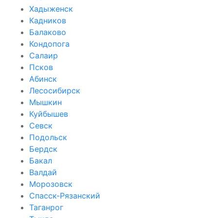
Хадыженск
Кадников
Балаково
Кондопога
Салаир
Псков
Абинск
Лесосибирск
Мышкин
Куйбышев
Севск
Подольск
Бердск
Бакал
Валдай
Морозовск
Спасск-Рязанский
Таганрог