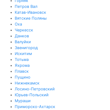
Горняк
Петров Вал
Катав-Ивановск
Вятские Поляны
Оха
Черкесск
Данков
Валуйки
Звенигород
Искитим
Тотьма
Яхрома
Плавск
Пущино
Нижнекамск
Лосино-Петровский
Юрьев-Польский
Мураши
Приморско-Ахтарск