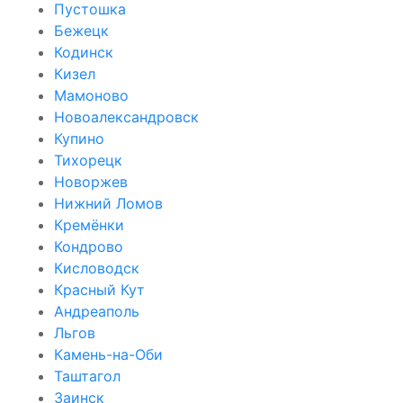
Пустошка
Бежецк
Кодинск
Кизел
Мамоново
Новоалександровск
Купино
Тихорецк
Новоржев
Нижний Ломов
Кремёнки
Кондрово
Кисловодск
Красный Кут
Андреаполь
Льгов
Камень-на-Оби
Таштагол
Заинск