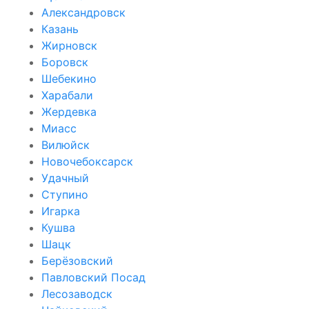
Александровск
Казань
Жирновск
Боровск
Шебекино
Харабали
Жердевка
Миасс
Вилюйск
Новочебоксарск
Удачный
Ступино
Игарка
Кушва
Шацк
Берёзовский
Павловский Посад
Лесозаводск