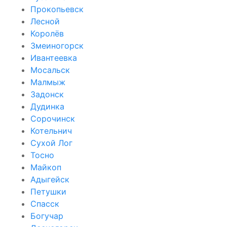
Прокопьевск
Лесной
Королёв
Змеиногорск
Ивантеевка
Мосальск
Малмыж
Задонск
Дудинка
Сорочинск
Котельнич
Сухой Лог
Тосно
Майкоп
Адыгейск
Петушки
Спасск
Богучар