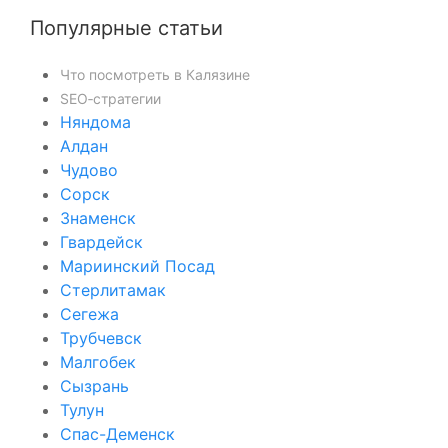
Популярные статьи
Что посмотреть в Калязине
SEO‑стратегии
Няндома
Алдан
Чудово
Сорск
Знаменск
Гвардейск
Мариинский Посад
Стерлитамак
Сегежа
Трубчевск
Малгобек
Сызрань
Тулун
Спас-Деменск