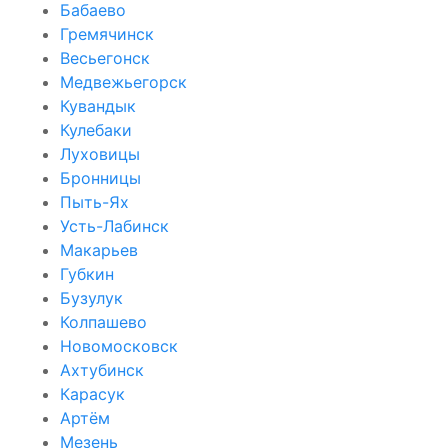
Бабаево
Гремячинск
Весьегонск
Медвежьегорск
Кувандык
Кулебаки
Луховицы
Бронницы
Пыть-Ях
Усть-Лабинск
Макарьев
Губкин
Бузулук
Колпашево
Новомосковск
Ахтубинск
Карасук
Артём
Мезень