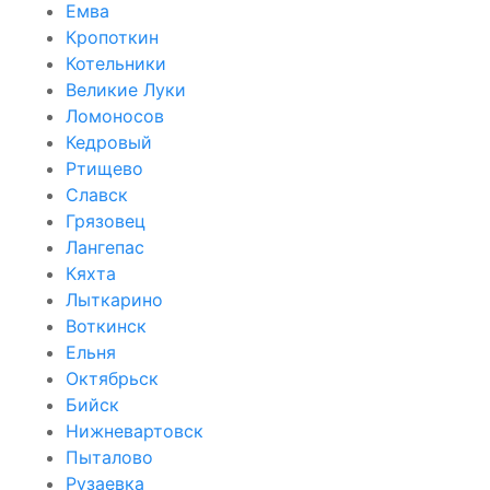
Емва
Кропоткин
Котельники
Великие Луки
Ломоносов
Кедровый
Ртищево
Славск
Грязовец
Лангепас
Кяхта
Лыткарино
Воткинск
Ельня
Октябрьск
Бийск
Нижневартовск
Пыталово
Рузаевка