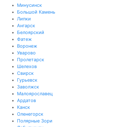
Минусинск
Большой Камень
Липки
Ангарск
Белоярский
Фатеж
Воронеж
Уварово
Пролетарск
Шелехов
Свирск
Гурьевск
Заволжск
Малоярославец
Ардатов
Канск
Оленегорск
Полярные Зори