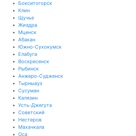
Бокситогорск
Клин
Щучье
Жиздра
Мценск
Абакан
Южно-Сухокумск
Елабуга
Воскресенск
Рыбинск
Анжеро-Судженск
Тырныауз
Сусуман
Калязин
Усть-Джегута
Советский
Нестеров
Махачкала
Оса