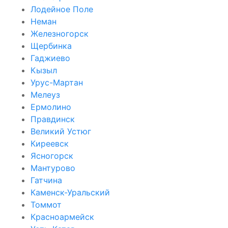
Лодейное Поле
Неман
Железногорск
Щербинка
Гаджиево
Кызыл
Урус-Мартан
Мелеуз
Ермолино
Правдинск
Великий Устюг
Киреевск
Ясногорск
Мантурово
Гатчина
Каменск-Уральский
Томмот
Красноармейск