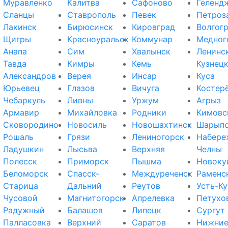
Муравленко
Калитва
Сафоново
Геленд
Сланцы
Ставрополь
Певек
Петроз
Лакинск
Бирюсинск
Кировград
Волгог
Щигры
Красноуральск
Коммунар
Медног
Анапа
Сим
Хвалынск
Ленинс
Тавда
Кимры
Кемь
Кузнец
Александров
Верея
Инсар
Куса
Юрьевец
Глазов
Вичуга
Костер
Чебаркуль
Ливны
Уржум
Агрыз
Армавир
Михайловка
Родники
Кимовс
Сковородино
Новосиль
Новошахтинск
Шарып
Рошаль
Грязи
Лениногорск
Набере
Ладушкин
Лысьва
Верхняя
Челны
Полесск
Приморск
Пышма
Новоку
Беломорск
Спасск-
Междуреченск
Раменс
Старица
Дальний
Реутов
Усть-Ку
Чусовой
Магнитогорск
Апрелевка
Петухо
Радужный
Балашов
Липецк
Сургут
Палласовка
Верхний
Саратов
Нижни