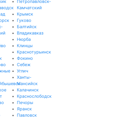
жик
Петропавловск-
аводск
Камчатский
рад
Крымск
орск
Гуково
к-
Балтийск
кий
Владикавказ
Нюрба
ёво
Клинцы
Краснотурьинск
к
Фокино
ово
Себеж
жные
Углич
Ханты-
йбышевск
Мансийск
кое
Калачинск
т
Краснослободск
во
Печоры
Яранск
е
Павловск