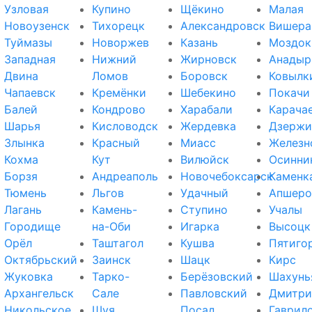
Узловая
Купино
Щёкино
Малая
Новоузенск
Тихорецк
Александровск
Вишера
Туймазы
Новоржев
Казань
Моздок
Западная
Нижний
Жирновск
Анадыр
Двина
Ломов
Боровск
Ковылк
Чапаевск
Кремёнки
Шебекино
Покачи
Балей
Кондрово
Харабали
Карача
Шарья
Кисловодск
Жердевка
Дзержи
Злынка
Красный
Миасс
Железн
Кохма
Кут
Вилюйск
Осинни
Борзя
Андреаполь
Новочебоксарск
Каменк
Тюмень
Льгов
Удачный
Апшеро
Лагань
Камень-
Ступино
Учалы
Городище
на-Оби
Игарка
Высоцк
Орёл
Таштагол
Кушва
Пятиго
Октябрьский
Заинск
Шацк
Кирс
Жуковка
Тарко-
Берёзовский
Шахунь
Архангельск
Сале
Павловский
Дмитри
Никольское
Шуя
Посад
Гаврил