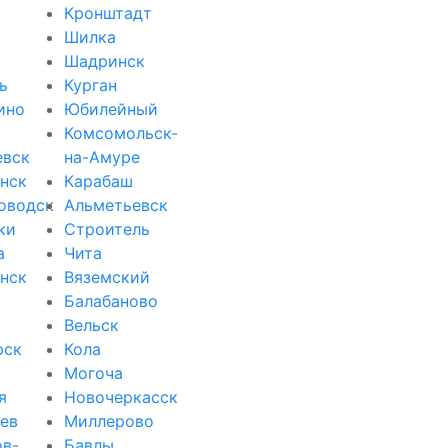
Кронштадт
Шилка
Шадринск
ь
Курган
ино
Юбилейный
Комсомольск-
евск
на-Амуре
нск
Карабаш
оводск
Альметьевск
ки
Строитель
а
Чита
нск
Вяземский
Балабаново
Вельск
рск
Кола
Могоча
я
Новочеркасск
ев
Миллерово
ов-
Бавлы