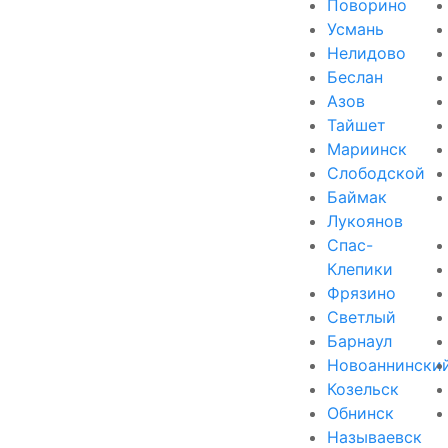
Поворино
Усмань
Нелидово
Беслан
Азов
Тайшет
Мариинск
Слободской
Баймак
Лукоянов
Спас-
Клепики
Фрязино
Светлый
Барнаул
Новоаннински
Козельск
Обнинск
Называевск