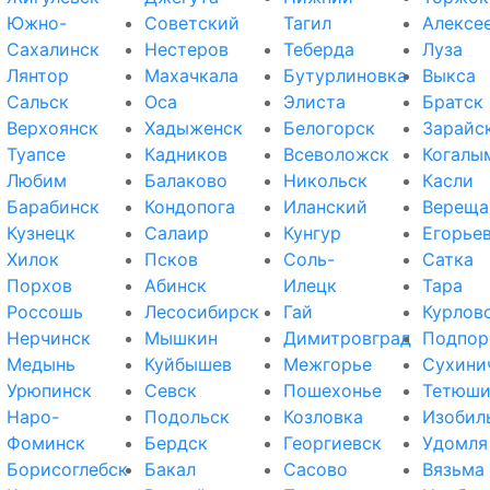
Южно-
Советский
Тагил
Алексе
Сахалинск
Нестеров
Теберда
Луза
Лянтор
Махачкала
Бутурлиновка
Выкса
Сальск
Оса
Элиста
Братск
Верхоянск
Хадыженск
Белогорск
Зарайс
Туапсе
Кадников
Всеволожск
Когалы
Любим
Балаково
Никольск
Касли
Барабинск
Кондопога
Иланский
Вереща
Кузнецк
Салаир
Кунгур
Егорье
Хилок
Псков
Соль-
Сатка
Порхов
Абинск
Илецк
Тара
Россошь
Лесосибирск
Гай
Курлов
Нерчинск
Мышкин
Димитровград
Подпор
Медынь
Куйбышев
Межгорье
Сухини
Урюпинск
Севск
Пошехонье
Тетюш
Наро-
Подольск
Козловка
Изобил
Фоминск
Бердск
Георгиевск
Удомля
Борисоглебск
Бакал
Сасово
Вязьма