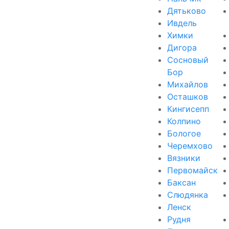
Дятьково
Ивдель
Химки
Дигора
Сосновый
Бор
Михайлов
Осташков
Кингисепп
Колпино
Бологое
Черемхово
Вязники
Первомайск
Баксан
Слюдянка
Ленск
Рудня