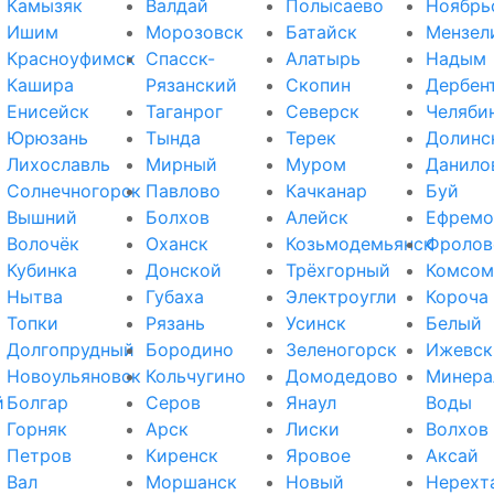
Камызяк
Валдай
Полысаево
Ноябрь
Ишим
Морозовск
Батайск
Мензел
Красноуфимск
Спасск-
Алатырь
Надым
Кашира
Рязанский
Скопин
Дербен
Енисейск
Таганрог
Северск
Челяби
Юрюзань
Тында
Терек
Долинс
Лихославль
Мирный
Муром
Данило
Солнечногорск
Павлово
Качканар
Буй
Вышний
Болхов
Алейск
Ефремо
Волочёк
Оханск
Козьмодемьянск
Фролов
Кубинка
Донской
Трёхгорный
Комсом
Нытва
Губаха
Электроугли
Короча
Топки
Рязань
Усинск
Белый
Долгопрудный
Бородино
Зеленогорск
Ижевск
Новоульяновск
Кольчугино
Домодедово
Минера
й
Болгар
Серов
Янаул
Воды
Горняк
Арск
Лиски
Волхов
Петров
Киренск
Яровое
Аксай
Вал
Моршанск
Новый
Нерехт