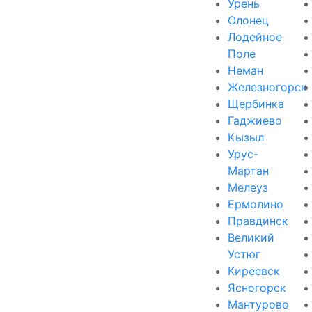
Урень
Олонец
Лодейное
Поле
Неман
Железногорск
Щербинка
Гаджиево
Кызыл
Урус-
Мартан
Мелеуз
Ермолино
Правдинск
Великий
Устюг
Киреевск
Ясногорск
Мантурово