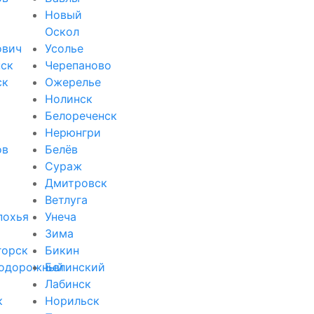
Новый
Оскол
ович
Усолье
ск
Черепаново
ск
Ожерелье
Нолинск
Белореченск
Нерюнгри
ов
Белёв
Сураж
Дмитровск
Ветлуга
похья
Унеча
Зима
горск
Бикин
одорожный
Белинский
Лабинск
к
Норильск