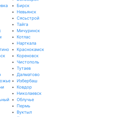
евка
Бирск
Невьянск
Сясьстрой
Тайга
к
Мичуринск
м
Котлас
Нарткала
гино
Краснокамск
вск
Кореновск
Чистополь
Тутаев
о
Далматово
ожье
Избербаш
чи
Ковдор
и
Николаевск
ьный
Облучье
Пермь
Вуктыл