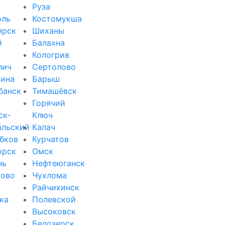
Руза
оль
Костомукша
ярск
Шиханы
й
Балахна
Кологрив
лич
Сертолово
ина
Барыш
банск
Тимашёвск
Горячий
ск-
Ключ
альский
Калач
бков
Курчатов
орск
Омск
нь
Нефтеюганск
зово
Чухлома
Райчихинск
ка
Полевской
Высоковск
Белозерск