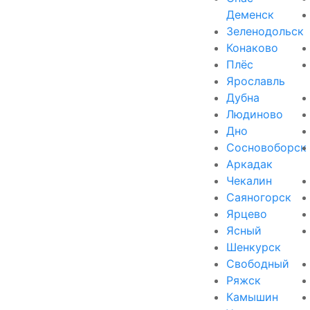
Деменск
Зеленодольск
Конаково
Плёс
Ярославль
Дубна
Людиново
Дно
Сосновоборск
Аркадак
Чекалин
Саяногорск
Ярцево
Ясный
Шенкурск
Свободный
Ряжск
Камышин