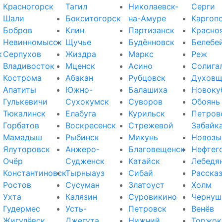
Красногорск
Тагил
Николаевск-
Серги
Шали
Бокситогорск
на-Амуре
Каргоп
Бобров
Клин
Партизанск
Красно
Невинномысск
Щучье
Будённовск
Белебе
к
Серпухов
Жиздра
Маркс
Реж
Владивосток
Мценск
Асино
Солига
Кострома
Абакан
Рубцовск
Духовщ
Апатиты
Южно-
Балашиха
Новоку
Гулькевичи
Сухокумск
Суворов
Обоянь
Тюкалинск
Елабуга
Курильск
Петров
Горбатов
Воскресенск
Стрежевой
Забайк
Мамадыш
Рыбинск
Микунь
Новозы
Ялуторовск
Анжеро-
Благовещенск
Нефтег
Очёр
Судженск
Катайск
Лебедя
Константиновск
Тырныауз
Сибай
Расска
Ростов
Сусуман
Златоуст
Холм
Ухта
Калязин
Суровикино
Чернуш
Гудермес
Усть-
Петровск
Венёв
Жигулёвск
Джегута
Нижний
Торжок