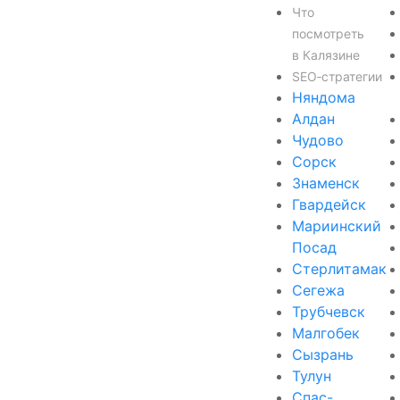
Что
посмотреть
в Калязине
SEO‑стратегии
Няндома
Алдан
Чудово
Сорск
Знаменск
Гвардейск
Мариинский
Посад
Стерлитамак
Сегежа
Трубчевск
Малгобек
Сызрань
Тулун
Спас-