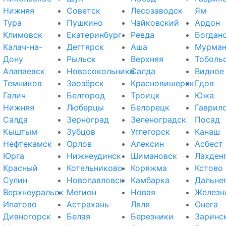
Нижняя
Советск
Лесозаводск
Ям
Тура
Пушкино
Чайковский
Ардон
Климовск
Екатеринбург
Ревда
Богдан
Калач-на-
Дегтярск
Аша
Мурман
Дону
Рыльск
Верхняя
Тоболь
Алапаевск
Новосокольники
Салда
Видное
Темников
Заозёрск
Красновишерск
Гдов
Галич
Белгород
Троицк
Южа
Нижняя
Люберцы
Белорецк
Гаврил
Салда
Зерноград
Зеленоградск
Посад
Кыштым
Зубцов
Углегорск
Канаш
Нефтекамск
Орлов
Алексин
Асбест
Юрга
Нижнеудинск
Шимановск
Лахден
Красный
Котельниково
Коряжма
Кстово
Сулин
Новопавловск
Камбарка
Дальне
Верхнеуральск
Мегион
Новая
Железн
Ипатово
Астрахань
Ляля
Онега
Дивногорск
Белая
Березники
Заринс