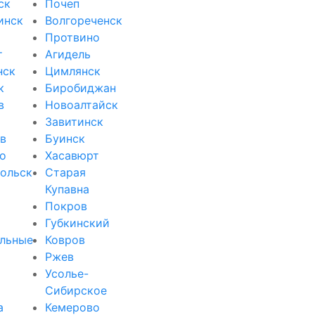
ск
Почеп
инск
Волгореченск
Протвино
т
Агидель
нск
Цимлянск
к
Биробиджан
в
Новоалтайск
Завитинск
в
Буинск
о
Хасавюрт
ольск
Старая
Купавна
Покров
Губкинский
льные
Ковров
Ржев
Усолье-
Сибирское
а
Кемерово