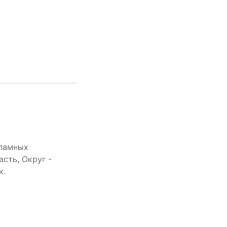
кламных
сть, Округ -
к.