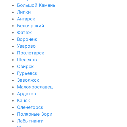
Большой Камень
Липки
Ангарск
Белоярский
Фатеж
Воронеж
Уварово
Пролетарск
Шелехов
Свирск
Гурьевск
Заволжск
Малоярославец
Ардатов
Канск
Оленегорск
Полярные Зори
Лабытнанги