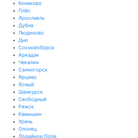
Конаково
Плёс
Ярославль
Дубна
Людиново
Дно
Сосновоборск
Аркадак
Чекалин
Саяногорск
Ярцево
Ясный
Шенкурск
Свободный
Ряжск
Камышин
Урень
Олонец
Лодейное Поле