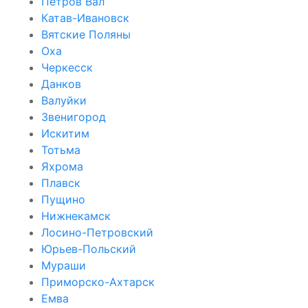
Петров Вал
Катав-Ивановск
Вятские Поляны
Оха
Черкесск
Данков
Валуйки
Звенигород
Искитим
Тотьма
Яхрома
Плавск
Пущино
Нижнекамск
Лосино-Петровский
Юрьев-Польский
Мураши
Приморско-Ахтарск
Емва