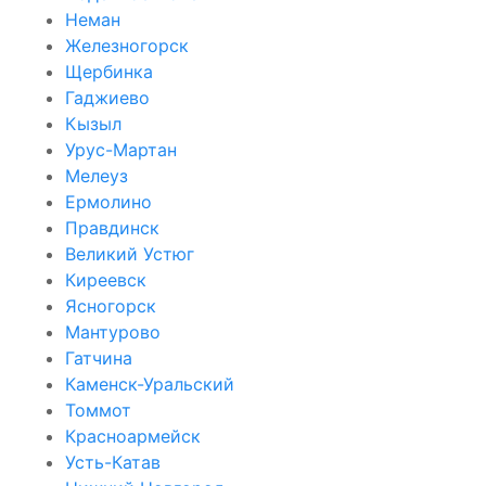
Неман
Железногорск
Щербинка
Гаджиево
Кызыл
Урус-Мартан
Мелеуз
Ермолино
Правдинск
Великий Устюг
Киреевск
Ясногорск
Мантурово
Гатчина
Каменск-Уральский
Томмот
Красноармейск
Усть-Катав