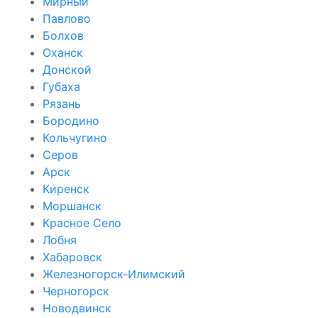
Мирный
Павлово
Болхов
Оханск
Донской
Губаха
Рязань
Бородино
Кольчугино
Серов
Арск
Киренск
Моршанск
Красное Село
Лобня
Хабаровск
Железногорск-Илимский
Черногорск
Новодвинск