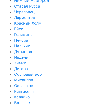
Нижний Новгород
Старая Русса
Череповец
Лермонтов
Красный Холм
Ейск
Голицыно
Печора
Нальчик
Дятьково
Ивдель
Химки
Дигора
Сосновый Бор
Михайлов
Осташков
Кингисепп
Колпино
Бологое