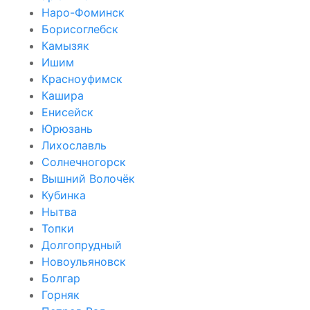
Наро-Фоминск
Борисоглебск
Камызяк
Ишим
Красноуфимск
Кашира
Енисейск
Юрюзань
Лихославль
Солнечногорск
Вышний Волочёк
Кубинка
Нытва
Топки
Долгопрудный
Новоульяновск
Болгар
Горняк