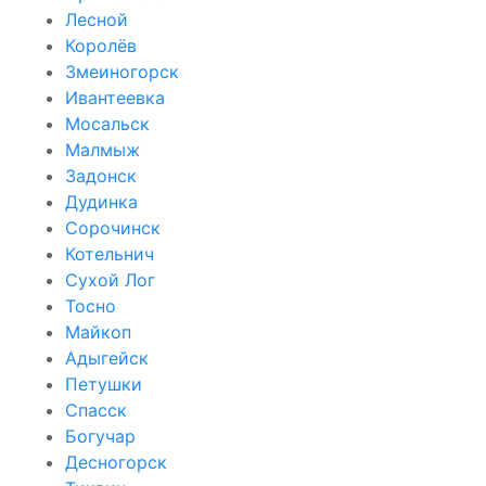
Лесной
Королёв
Змеиногорск
Ивантеевка
Мосальск
Малмыж
Задонск
Дудинка
Сорочинск
Котельнич
Сухой Лог
Тосно
Майкоп
Адыгейск
Петушки
Спасск
Богучар
Десногорск