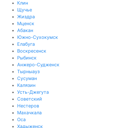
Клин
Щучье
Жиздра
Мценск
Абакан
Южно-Сухокумск
Елабуга
Воскресенск
Рыбинск
Анжеро-Судженск
Тырныауз
Сусуман
Калязин
Усть-Джегута
Советский
Нестеров
Махачкала
Оса
Хадыженск