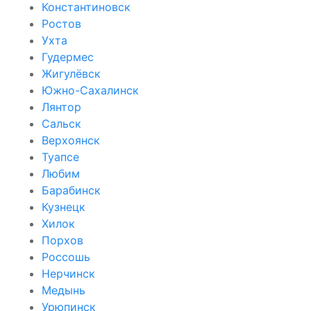
Константиновск
Ростов
Ухта
Гудермес
Жигулёвск
Южно-Сахалинск
Лянтор
Сальск
Верхоянск
Туапсе
Любим
Барабинск
Кузнецк
Хилок
Порхов
Россошь
Нерчинск
Медынь
Урюпинск