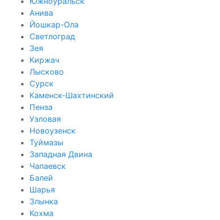
Южноуральск
Анива
Йошкар-Ола
Светлоград
Зея
Киржач
Лысково
Сурск
Каменск-Шахтинский
Пенза
Узловая
Новоузенск
Туймазы
Западная Двина
Чапаевск
Балей
Шарья
Злынка
Кохма