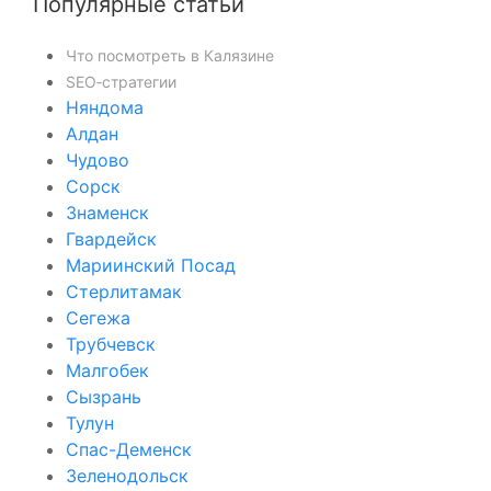
Популярные статьи
Что посмотреть в Калязине
SEO‑стратегии
Няндома
Алдан
Чудово
Сорск
Знаменск
Гвардейск
Мариинский Посад
Стерлитамак
Сегежа
Трубчевск
Малгобек
Сызрань
Тулун
Спас-Деменск
Зеленодольск