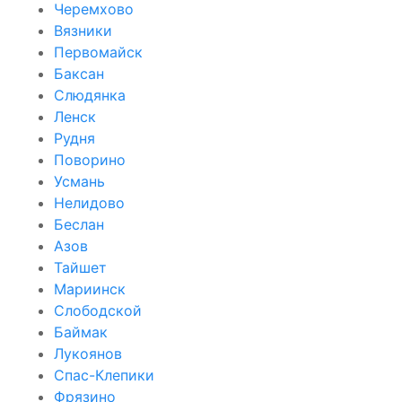
Черемхово
Вязники
Первомайск
Баксан
Слюдянка
Ленск
Рудня
Поворино
Усмань
Нелидово
Беслан
Азов
Тайшет
Мариинск
Слободской
Баймак
Лукоянов
Спас-Клепики
Фрязино