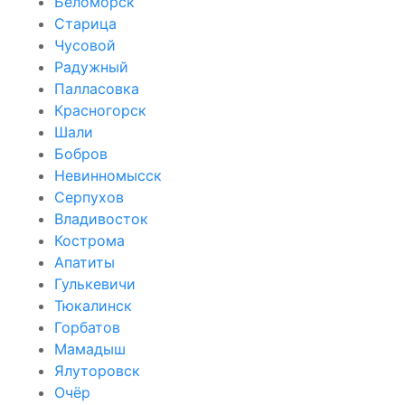
Беломорск
Старица
Чусовой
Радужный
Палласовка
Красногорск
Шали
Бобров
Невинномысск
Серпухов
Владивосток
Кострома
Апатиты
Гулькевичи
Тюкалинск
Горбатов
Мамадыш
Ялуторовск
Очёр