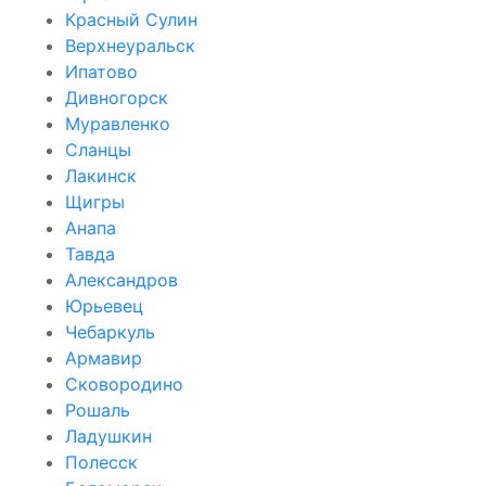
Красный Сулин
Верхнеуральск
Ипатово
Дивногорск
Муравленко
Сланцы
Лакинск
Щигры
Анапа
Тавда
Александров
Юрьевец
Чебаркуль
Армавир
Сковородино
Рошаль
Ладушкин
Полесск