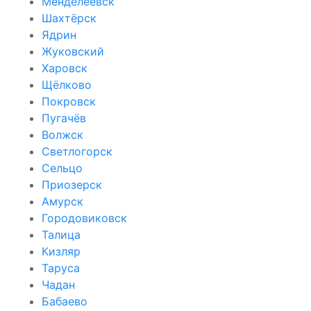
Менделеевск
Шахтёрск
Ядрин
Жуковский
Харовск
Щёлково
Покровск
Пугачёв
Волжск
Светлогорск
Сельцо
Приозерск
Амурск
Городовиковск
Талица
Кизляр
Таруса
Чадан
Бабаево