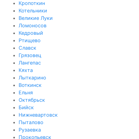
Кропоткин
Котельники
Великие Луки
Ломоносов
Кедровый
Ртищево
Славск
Грязовец
Лангепас
Кяхта
Лыткарино
Воткинск
Ельня
Октябрьск
Бийск
Нижневартовск
Пыталово
Рузаевка
Прокопьевск