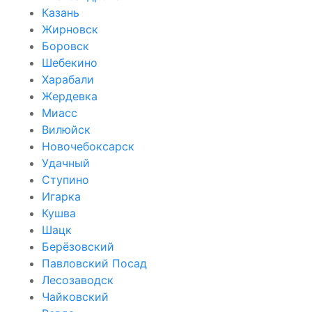
Казань
Жирновск
Боровск
Шебекино
Харабали
Жердевка
Миасс
Вилюйск
Новочебоксарск
Удачный
Ступино
Игарка
Кушва
Шацк
Берёзовский
Павловский Посад
Лесозаводск
Чайковский