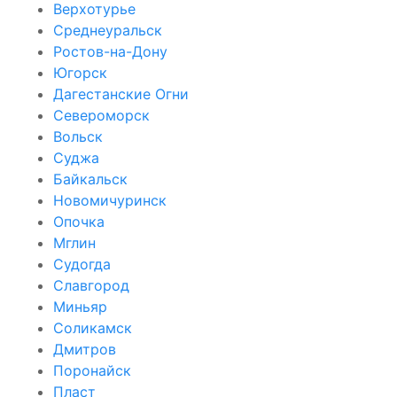
Верхотурье
Среднеуральск
Ростов-на-Дону
Югорск
Дагестанские Огни
Североморск
Вольск
Суджа
Байкальск
Новомичуринск
Опочка
Мглин
Судогда
Славгород
Миньяр
Соликамск
Дмитров
Поронайск
Пласт