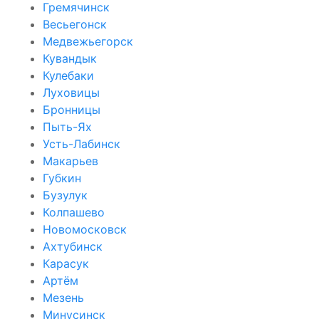
Гремячинск
Весьегонск
Медвежьегорск
Кувандык
Кулебаки
Луховицы
Бронницы
Пыть-Ях
Усть-Лабинск
Макарьев
Губкин
Бузулук
Колпашево
Новомосковск
Ахтубинск
Карасук
Артём
Мезень
Минусинск