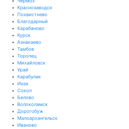
Чёрмоз
Краснозаводск
Похвистнево
Благодарный
Карабаново
Курск
Азнакаево
Тамбов
Торопец
Михайловск
Урай
Карабулак
Инза
Сокол
Белово
Волоколамск
Дорогобуж
Малоархангельск
Иваново