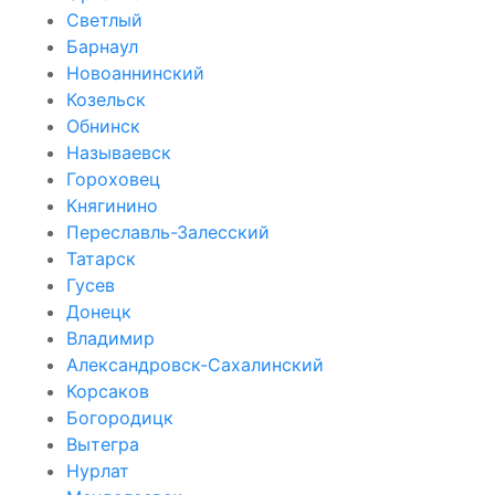
Светлый
Барнаул
Новоаннинский
Козельск
Обнинск
Называевск
Гороховец
Княгинино
Переславль-Залесский
Татарск
Гусев
Донецк
Владимир
Александровск-Сахалинский
Корсаков
Богородицк
Вытегра
Нурлат