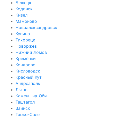
Бежецк
Кодинск
Кизел
Мамоново
Новоалександровск
Купино
Тихорецк
Новоржев
Нижний Ломов
Кремёнки
Кондрово
Кисловодск
Красный Кут
Андреаполь
Льгов
Камень-на-Оби
Таштагол
Заинск
Тарко-Сале