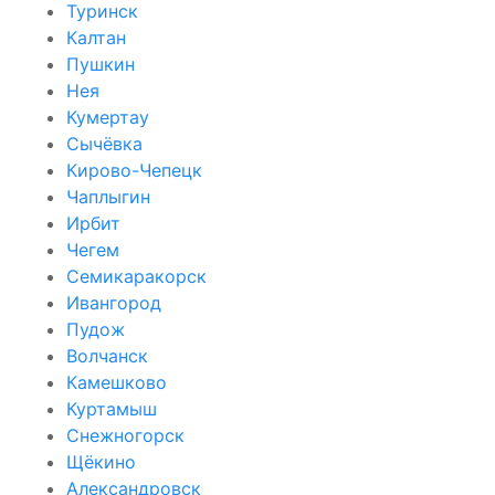
Туринск
Калтан
Пушкин
Нея
Кумертау
Сычёвка
Кирово-Чепецк
Чаплыгин
Ирбит
Чегем
Семикаракорск
Ивангород
Пудож
Волчанск
Камешково
Куртамыш
Снежногорск
Щёкино
Александровск