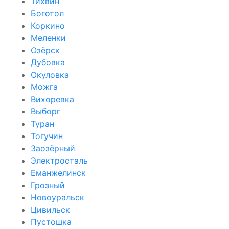
Тихвин
Боготол
Коркино
Меленки
Озёрск
Дубовка
Окуловка
Можга
Вихоревка
Выборг
Туран
Тогучин
Заозёрный
Электросталь
Еманжелинск
Грозный
Новоуральск
Цивильск
Пустошка