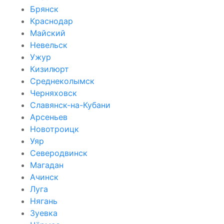
Брянск
Краснодар
Майский
Невельск
Ужур
Кизилюрт
Среднеколымск
Черняховск
Славянск-на-Кубани
Арсеньев
Новотроицк
Уяр
Северодвинск
Магадан
Ачинск
Луга
Нягань
Зуевка