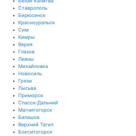
Белая Калитва
Ставрополь
Бирюсинск
Красноуральск
Сим
Кимры
Верея
Глазов
Ливны
Михайловка
Новосиль
Грязи
Лысьва
Приморск
Спасск-Дальний
Магнитогорск
Балашов
Верхний Тагил
Бокситогорск