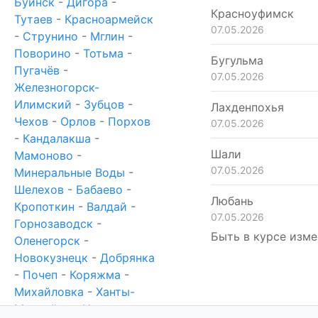
Буинск
-
Дигора
-
Красноуфимск
Тутаев
-
Красноармейск
07.05.2026
-
Струнино
-
Мглин
-
Поворино
-
Тотьма
-
Бугульма
Пугачёв
-
07.05.2026
Железногорск-
Илимский
-
Зубцов
-
Лахденпохья
Чехов
-
Орлов
-
Порхов
07.05.2026
-
Кандалакша
-
Шали
Мамоново
-
07.05.2026
Минеральные Воды
-
Шелехов
-
Бабаево
-
Любань
Кропоткин
-
Валдай
-
07.05.2026
Горнозаводск
-
Быть в курсе изме
Оленегорск
-
Новокузнецк
-
Добрянка
-
Почеп
-
Коряжма
-
Михайловка
-
Ханты-
Мансийск
-
Новотроицк