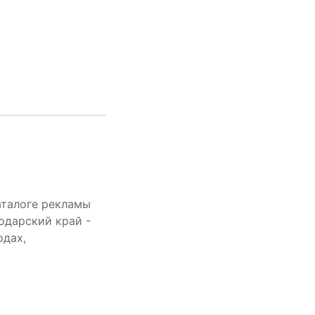
аталоге рекламы
одарский край -
одах,