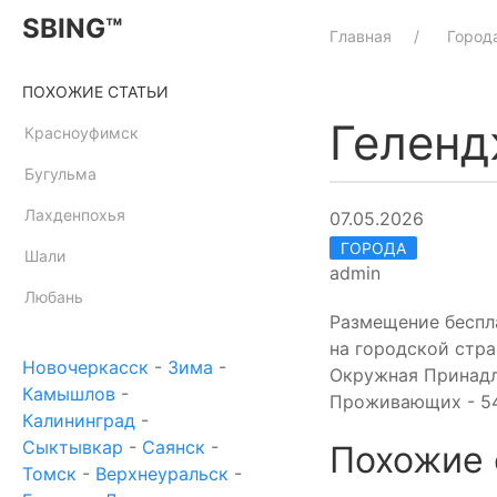
SBING™
Главная
Город
ПОХОЖИЕ СТАТЬИ
Гелен
Красноуфимск
Бугульма
Лахденпохья
07.05.2026
ГОРОДА
Шали
admin
Любань
Размещение беспла
на городской стра
Новочеркасск
-
Зима
-
Окружная Принадле
Камышлов
-
Проживающих - 54
Калининград
-
Сыктывкар
-
Саянск
-
Похожие 
Томск
-
Верхнеуральск
-