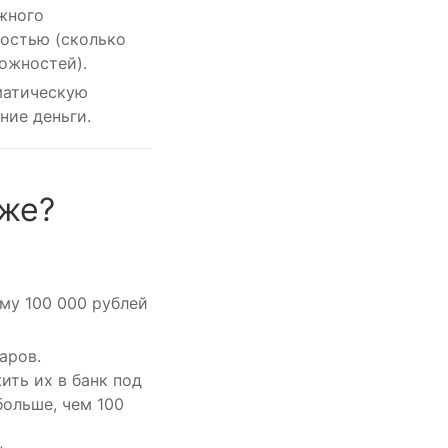
жного
мостью (сколько
ожностей).
матическую
ние деньги.
оже?
ему 100 000 рублей
аров.
ить их в банк под
больше, чем 100