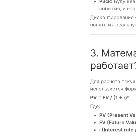
Риск:
Будущее 
события, из-з
Дисконтирование 
понять их реальну
3. Матем
работает
Для расчета текущ
используется фор
PV = FV / (1 + i)ⁿ
Где:
PV (Present Va
FV (Future Val
i (Interest rate