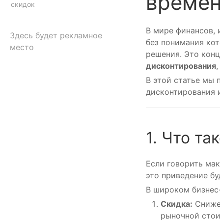
време
скидок
В мире финансов, 
Здесь будет рекламное
без понимания ко
место
решения. Это кон
дисконтирования
В этой статье мы 
дисконтирования и
1. Что т
Если говорить ма
это приведение б
В широком бизнес-
Скидка:
Снижен
рыночной стои